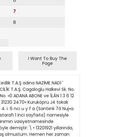
6
7
8
e
I Want To Buy The
Page
eyahut yapıl Ersen, 68 Niyazi Türk. 69 maya tesebbiis edilmemişse isyan Tevfik Aldemir, 70 îsmet Yalmuharriki be$ seneden az olmaçmkaya, 71 Emin Babakuş, 72 mak üzere ajır hapis cezasile ceMehmet Akmaner. 73 S ı m Öztürk. 74 Settar Başol, 75 Meh. zalandınlır. met Kurt, 76 Hssan Yaygin, 77 2 Tahrik sebebi ile. askeri Erdöl Boratap. 78 Osman SUr hizmete ehemmiyetli bir zarar Yalçın. 79 Selman Kaya. 80 Hügelmişse isyan muharriki on sene. seyin Eker, 81 Yusuf Hoeaoğden az olmamsk üzere hapis celu. 82 Kürçat istanbuUu. 83 zası Ue cezalandırılır. Yahsi Karamollaoğlu. 84 Münıp 1 Seferberlikte isyan muharCojkun. S5 Mükrimin Tekın, 'riki ötüm cezası ile cezaUuidınhr.» . XürJc Cçza JCauununtın arulai) ç maddelerinde verilecek cezalanrl Necatî Merf, S8 ^ " Ahmet Sahin suçun nitelik ve niceliklerine gö89 Burhan Bursa, 90 Muzafre asgari ve azami smırları da söy for Şatır. 91 Reha Yalçın, 92 le Szetlenebilmektedin Sabri Eryılmaz. 93 Naci Istim141 inci madde: Altı ay ile 15 yeli. 94 Refahattin Serdar. 95 yıl arasında hanis. Maddede helir Ahmpt Hamdi Dinler, 96 Hüsetilen cemiyetlerin birkaçını veya yin Özyamanoğlu. 97 Ytldırım hepsini sevk ve idare edcnler hak Eryılmaz. 98 İlker Yerlikaya, kınada ise ölfim ceıası.» 99 Erdofan Sankaya, 100 14? nci madde: C ay İle II yıl ara Mustafa Göksu. sında hapis. 14* ncı madde: 5 yıl hapis ile idaoı. Türk Ceza Kanununun 159 uncu 159 Hitcu madde: 15 gün ile 6 yıl maddesini ihlâl »uçundan lutuk. haDİs. lananlar: 162 nci madde ise su hükmü taçı1 İlhan Selçuk. 2 Kimil maktadır: Eser Atslay. 3 Asım Kuş. 4 "Kanunun cürüm saydığı neşri Çetin Altan, 5 Lutfullah Şarii yatı nakletmek baslı başuıa bir cü Alkıhç, 6 Nihat Sargın, 7 rüm nlnp. faili arnı cczaya tâbiMustafa Çetin Öz£k. 8 Abdurdir. Nüklolunan hu îibi nesriyarahman Erjün. tın muhteviyatı tasdik olımmadiRina veya ihrivatla nakledildi^inr 6136 sayıh Kanuna muhalefet yahııt mesulKeti baska hir kimse suçundan tutuklananlar: nin tamamiyle ıleruMe ryledijğme 1 İlyas Ay. 2 Nurettin Kuşdair hir kavll ilâvesi nakilini meçu, 3 Ruşen Yaraş. 4 Fahretsulivetten vareste kılnıaz.» tin Vardar. 5 Ali Rıza Özgül, 6 Ahmet Bengü, 7 Hamdi Eker, 8 Nuri Baltscı. 9 Bayram Pamuk. 10 Turan Azaklı, (Baştarafı I inci «ayfada) 11 Kaya Söylemez. 12 H. Sıttstanbul Kmniyet