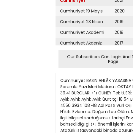
Cumhuriyet
2021
Cumhuriyet 19 Mayıs
2020
Cumhuriyet 23 Nisan
2019
Cumhuriyet Akademi
2018
Cumhuriyet Akdeniz
2017
Cumhuriyet Alışveriş
2016
Our Subscribers Can Login And 
Page
Cumhuriyet Almanya
2015
Cumhuriyet Anadolu
2014
Cumhuriyet BASIN AHLÂK YASASINA UYMAY1 TAAHHÜT EDER > Sahibi: Cumhuriyet Matbaacılık ve Gazetedlik T.A.Ş adına NAZİME NADİ ' Sorumlu Yazı Isleri Müdürü : OKTAY KURTBttKE Basan ve Yayan : CUMHURÎYET MATBAACILIK ve GAZETECİLÎK T.A.Ş. Cagaloglu Halkevi Sk. No. 39.41 BÜROLAR: • ' ı GÜNEY Tel: tUERÎ: ANKARA: Atatürk Buiv*n Tener A o t Yenijehir Tel: 120820 • 129544 No. «0 ADANA ABONE ve ÎLÂN 1 3 6 12 Aylık Ayhk Ayhk Avlık üurt tçl 18 54 Baslık (Maktul SflO Llra tZMİR: Fevzipaj» Bulvarı AfşaroSlu tshanı Tel: 31230 2470» Kuruköprü J4 tokak 4550 3934 108 «18 Adl Postı Vurl Oıjı 39. 117. 234 «8 2 »e T ncı sayt» ISantim!) »II 3 üncu «avfa (Santinm 4. i. 6 ncı u y f a (Santıınlı 7â Nuj»a. N'ikitı. Evlenme. Doğum too Ölâm. Mevlid. Tetekkıit i3 iıncü (S Cm.) 1511 > SAYIS1 60 KURUŞ übeyde (Bastarafı 1 inci sayfaıta) namesiyle ilgili bilgisinl sorduğumuz tarihçi Enver Behnan Şapolyo da bazı açıklamalarda bulunmuş, Zübeyde Hanımın vasiyetnamesinde bahsedildiği gi t>i, önemli işlerini konsolos Cemal Bey aracılığı ile yüriitmekte olduğunu anlatmıs ve şöyle demiştir: \ • 13201921 yıllarında, Atatürk istasyondaki binada otururken buraya daimi surette girip çıkan konsolos Cemal Beyle arkadaş olmustum. Hemen her zaman buluşurduk. Cemal Bev Atatürk'ün yakın akrabası olduğunu söylerdi. Fakat bu akrabalıgın derecesini kendisinden soramamıştun. Atatürk'ün annesi Zübeyde Haıum, esi AIi Rıza Efendi öldükten sonra, lenisehirli (Yunanistan) Ragıp Bey isminde bir zatla evlenmişti. Bu konsolos Cemal Beyin, Ragıp Beyle akraba olduğunu sonradan öğrenmiştim. Akaretlerde otururdu Burada bir hatıramı da nakledeyim: Atatürk, zaman zaman Cemal Beyi Inebolu yolu ile tstanbul'a gönderirdi. Kendisine bu sidiş gelişlerin sebebini sorduğumda, Atatürk'ün annesi Zübeyde hanıma para yolladığını söyledi. Atatürk'ün annesi o zamanlarda Beşiktaşta, Akaretler'de bir evde otururdu. Ttldınm Ordulan Grubu Komutanlığı lâğvedildikten sonra Sadrazam îzzet Paşamn davetı lizerine latanbul'a gelen Atatürk önceleri Ferapalas otelinde bir iki gün misafir kaldı. Sonra, Ha \a sokağında Franco Paşanın apartunanda kiracı bulunan madam Selma'nın evine yerleşii. Ma dam Selma ve esi Atatürkie Ha lepte tanışmışlardı. Bir süre son ra madam Selma'nın kocası Salih Fansa da Halepten kaçarak Istanbul'a yerlesti. Atatürk uznn süre, en emin yer olarak bu eski tanıdıfrı hanımın evinde kalmı;. Sonra da Şişü'deki halen müze olan evi kiralayarak oraya geçmişti. Atatürk her nedense, kira t\ lerinde oturmuf, annesinin B»şiktaştaki evinde kalmamıştı. Btı durumun nedeni, kcndisine defalarca sorulmu? ve su cevap alınmıştı: (Serbest kalabilmem için her zaman müstakil bir evı tercih ederira). (Basmakal
Cumhuriyet Ankara
2013
Cumhuriyet Büyük
2012
Taaruz
2011
Cumhuriyet
Cumartesi
2010
Cumhuriyet Çevre
2009