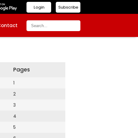
Login
Subscribe
Contact
Pages
1
2
3
4
5