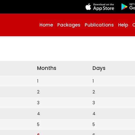
Home
Packages
Publications
Help
Months
Days
1
1
2
2
3
3
4
4
5
5