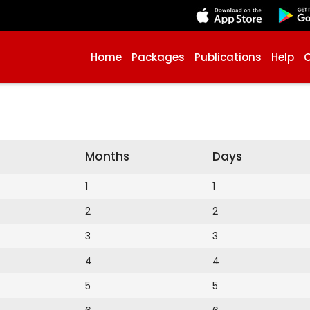
Home
Packages
Publications
Help
Months
Days
1
1
2
2
3
3
4
4
5
5