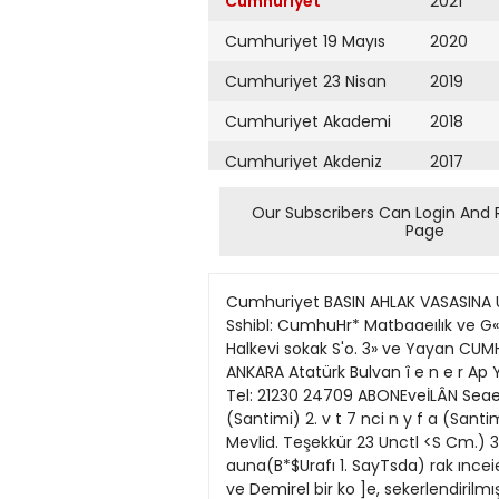
Cumhuriyet
2021
Cumhuriyet 19 Mayıs
2020
Cumhuriyet 23 Nisan
2019
Cumhuriyet Akademi
2018
Cumhuriyet Akdeniz
2017
Cumhuriyet Alışveriş
2016
Our Subscribers Can Login And 
Page
Cumhuriyet Almanya
2015
Cumhuriyet Anadolu
2014
Cumhuriyet BASIN AHLAK VASASINA UYV.vı r.A^IİHUT EDtR ^ + * ^t • 0 Baıan N'AZIME NADİ • Genel Yayın Müdiirü: 0 Sorumiu Vazı tşKri • Sshibl: CumhuHr* Matbaaeılık ve G«x*t*e!Hk T . A * ı t i M ECVET GÜRESİN Müdürü: OĞUZ 3CUEN BÜROLAR Gazeteciük T.A.Ş. Cağaloğlu Halkevi sokak S'o. 3» ve Yayan CUMHUlltYET MATBAAC1ZIK v« Gün*y fTleri • KurukSprO 34. »okalc No. 40 Auan» . Teiefon: 4530 3924 """••^ ANKARA Atatürk Bulvan î e n e r Ap Yenişehir Teiefon: 12 09 2ü 12 09 66 ]2 95 44 17 57 35 A IZMtR: Fevzipnsa FijK'nı AîşaroğJu İjham 101 105 Tel: 21230 24709 ABONEveİLÂN Seaelfk « Aylık 3 Aylık 1 Aylık Tun İçi Ymrl D ı p 15» 270 HO J35 44 67.5» 15 22 50 Bajlık (MaJttu) 3 üncü sayta (Santimi) 2. v t 7 nci n y f a (Santiml) , 4 5 « ncı sayfa (Santlmi) Nişan. Nikâh. Evlenroe, Doğum Ölüm, Mevfid, Teşekküı (5 Cm.) Ölüm. Mevlid. Teşekkür 23 Unctl <S Cm.) 3M 1 4 » «4 • 5S • 50 • 83 » 190 » IM » SAYIS1 5* KURUŞ (Baştarafı 1. îSayfada) da madd<?sınden örnekler auna(B*$Urafı 1. SayTsda) rak ınceienmesı ıçin yetkililere Öte yandan AP ortak grupu buverildığını, daha zıyade, reçellergün toplanacak ve Demirel bir ko ]e, sekerlendirilmış gıda maddenuşma yapacaktır. Demirel'in bu ierinin Cyclomate maddesiyle şekonuşmasında seçim sonuçlarmı kerltr.oırı:mış oıabıleceğı iizercntahlii edeceği one sürülmektedir de durularak Sağlık Bakanlıgı Ortak grup toplantısindan sonra TeşK:iaima genelge göndenp koAP Millet Meclisi Grupu topiananu üzerınde dikkatle durulmasıcak, grup başkanvekilleriyle grup nır. ısterıdığinl bıldırmitir yönetitn kurulu üyeleri seçim; yaD:i»r taraftan, SağUk pacaktır. lıgı, içinde Cyclomate madd«si \ Bilgiççilerle Yeminliler buıunaugu ollinen şeker hastalı ' gı ıiıçi, nndan önemli miktarda ] Grup yöneticileri seçimini.n B i topıatarak Farmakoloji Enstitügiç'çiler ü? Yeminiiler mücadelesi süne gondermiştır. şeklinde geçeceği ve bu seçimin Tetkiklerın netıcesı en geç bir grup içinde Bilgiç'çilerin mi yokhatta ıçmde aünarak kamu oyusa Yeminli'erin mi daha kuvvetü na duyuruiacak. ıçınde Cyclomat oîduğunu gösterecegi belirtilmek maddesı oulunduğu, zararü oldutedir. . gu anlaşılan tnaddelerin satışı ya Söylentilere bakılırsa Bilgiç'çiler sgkianacaktır. grup ba^kanvekillikleri için altı Kanser ıizmam doktorlar bu isim tesbit etmişlerdir. Bun'ar: konuda ja bilgiyi vermektedirEtem Kılıçoğlu. Orhan Dcnciz, AH ler: Naili Erdem, Kemal Ziya Örtiirk, Kadri Eroğan ve Ekrem DikmenProf. Dr. dir. Ancak Ekrem Dikmen ile Etem Kılıçoğlu görev almak isteCihat Abaoğlu memişlerdir. Diğer isimler arasm«Bu mesele beni yakinen ilgida iki aday ise Bilgiç'çilerin ken lendınvur. On yüdır Cyclomate alınm ve halen de devam ediyo j öi aralarında yapacakian top'anrum Yaptığun inceleme, Cyclo ; tılarda tesbit olunacaktır. 
Cumhuriyet Ankara
2013
Cumhuriyet Büyük
2012
Taaruz
2011
Cumhuriyet
Cumartesi
2010
Cumhuriyet Çevre
2009