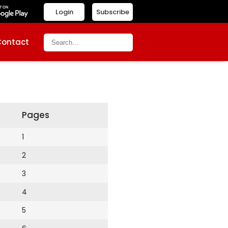
Login
Subscribe
Contact
Pages
1
2
3
4
5