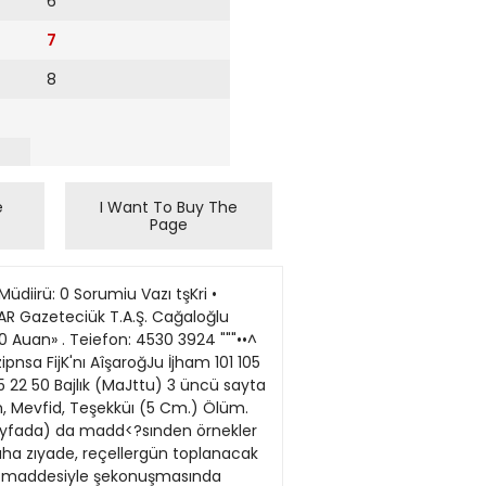
6
7
8
e
I Want To Buy The
Page
 (Baştarafı 1. Sayfada) Neden bu kadar masraf rdilmis aapasağlam bir trkne yok pataasına satılıyor? (Gireson tipindr bir geminin bnçünkü deferi M70 milyon liradır.) Elektrik kabloları kaçak yapıyor ve sn berulan çatlak bnlnnayorsa, bn ânzalar en fazla 1 railyon liralık bir masrafla gidcrilfbilir böyle bir vol varken neden 56 milyon liraya elden çıkarılmak igteniyor? Beraetle Şam'da büyük gösteri ELDEN CIKARILAM FİLO Son dört beş yıl içinde Denizcilik Bankası 39 irili ufakh gemisini hurdacılara satmıç ve Denizcilik çevrelerinde söyle bir espri dolaşmağa başlamıjtır : Bizim gemiler inşaat demiri oluyor ve mantar gibi yerden biten apartmanlard'a bizim gemilerin demirleri kııllanılıyor. Gerçek olan şudur: Son be? yılm bilânçosuna bakıldığı zaman, elden çıkarılan pek çok geminln hürda olarak satılmasıntlaki nedenleri anlıyabilmek cidden güçtür. Şimrii Giresun' dan sonra Ordu çırasını bekliyor. Ordu. Giresun'un kardeşidir, avnı nitelikleri taşımaktadır ve ona da vazık olacaktır. ltalya'da Ansaldo tezgâhlanna özene bezene ısmarlanan ITludaî. Bandırma '»ibi semil»r doğru dürüst on yıl hiznr'tte tutulmad'an hurda demir fiatına satıldılar. .Tsponyadan alınan Kayseri, Bolu, Sakarya gemileri «ekonomik deSil• nedeniyle dörtbeş yıl çalıştırılıp Halice çekildi. uzun süre orada yatınlıp sonunda hurdafilara devredildi. Bunlardan sadece Kayseri fiTiüz sırasını bekliyor. Ve tahiî vıjınla som birikmis bulnnuyor : Ekonomik defilse, bn Rfmiler nasıl alındı? Grmilerde inşa hataları var idiyse nasıl kabul edildi? Bunların yok pahanna tcidisinden njranılan zarar kimin »rtına röklenivnr? E|er ortada bir isletme beceriksizlifi varsa, bu neden hâlâ rizli kalabiliyor? Işte. bugün satısa çikanlan ve muhtemelen bu islerden bir hurdacının üzerinde kalacak olan Gire?un yolcu gemisinin hurdaya aynlmasıyla patlak veren bir nnemli rnpcfle daha ŞAM Dün Şam sokaklannda Lübnan aleyhine yapılan gösteriye 100 bin kişi katılmıştır. Göstericilerin basında, Araplararası Komutanlık mensuplarıyla, Suriye Bölge Komutanlığına dahil subaylar ve birçok Bakan yürümekteydi. «Siyonlmı ve emperyallzme »atılmif bazı Lübnanlı Bakantar. aleyhlnde sloganlar haykıran ve ellerinde «Lübnan ordusunun emperyallzm ve somürgecilik ajanı olan komuta