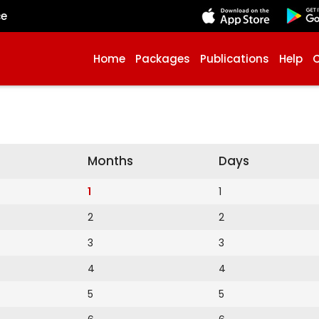
çe
Home
Packages
Publications
Help
Months
Days
1
1
2
2
3
3
4
4
5
5