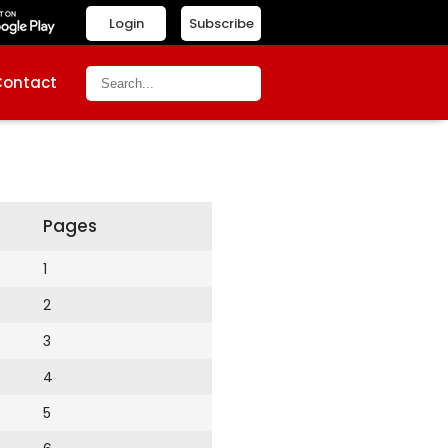
Login
Subscribe
Contact
Pages
1
2
3
4
5