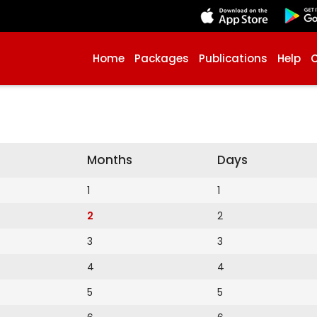
Home
Packages
Publications
Help
Months
Days
1
1
2
2
3
3
4
4
5
5