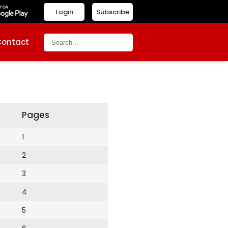
Login
Subscribe
Contact
Pages
1
2
3
4
5