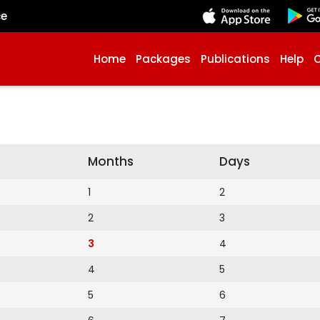
çe
Home
Packages
Publications
Help
Months
Days
1
2
2
3
3
4
4
5
5
6