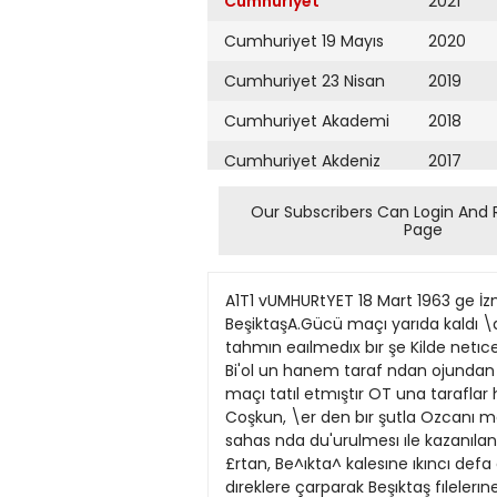
Cumhuriyet
2021
Cumhuriyet 19 Mayıs
2020
Cumhuriyet 23 Nisan
2019
Cumhuriyet Akademi
2018
Cumhuriyet Akdeniz
2017
Cumhuriyet Alışveriş
2016
Our Subscribers Can Login And 
Page
Cumhuriyet Almanya
2015
Cumhuriyet Anadolu
2014
A1T1 vUMHURtYET 18 Mart 1963 ge İzmirspor'u 3 0 yenerken zorluk çekmedi SorıLöcivertlilerin gollerini Kecim, Lefter ve Yiiksel attılar BeşiktaşA.Gücü maçı yarıda kaldı \dana 17 (Çoban Yurtçu bıldırıor) Şehrırnızde tertıplenen aortıu futbol turnuvasınm son Tiaçları tahmın eaılmedıx bır şe Kilde netıcelenmıştır Beşıktaş Ankctragucu maçının 78 dakıkasında Snan Be\azhlar 32 maglup aurumda ıken Bi'ol un hanem taraf ndan ojundan çıkarılma'ina ıtı raz eden Besıktaslı futbolculara kızan maç n hakernı Burhan Yakıcı bu dakıkada maçı tatıl etmıştır OT una taraflar hızlı baslamıslardır Henuz 2 dakıkada bır Anka ragucu akımnda Ismetm tereddudund°n fajdalanan K Coşkun, \er den bır şutla Ozcanı maglup etmışt.r Beşıktaş b j gole ancak 21 da kıkada penaltıdan mukabelede buJunnuş Gmenın ceza sahas nda du'urulmesı ıle kazanılan penaltı ı Guven Ankaragucu aglarına gondermijtır 2o dakıkada solaan Zuhtunun ortaladıgı topu £rtan, Be^ıkta^ kalesıne ıkıncı defa atmı>= Beşıktaş b^calamava başlamı?tır 34 dakıkada \ıne Ertan'ın 22 metreden savurdugu top dıreklere çarparak Beşıktaş fılelerıne 3 defa takılmış, ve devre 31 bıtmışti'Ikıncı de^renm 66 dakıkas nda Coşkun, Beşıktaşm ıkıncı golunu atmı« lakat 78 dakıkadakı olay uzerıne maç \ arıda kalmıştır Beşıktaş: Özcan Fehmı, Isnıet • Yuksel, Erkan Kava Coşkun, Gu ven, Ahrnet Bırol Rahmı Ankaragucu: Avdm Arıi Hanl Bulent Alı Mumtaz Selçuk, K Coşkun Ertan Erdal, Zuhtu Gunun dıger maçmda Goztepe, Mersın Idman Yurdunu 21 mağlup etmıştır Feııeıbahce L7imr«por maçını takıp etmege eıtti£imız zaman Sarı l^acnerllı takıtnın genç «antıaforu Nedımın harıkulâde futbnlu tl« t Balıçe Izmır^por maçından bır enstantane kaıvplastık \e o\unu bırakaıak bu kahına vıgma^ delıknnlm sevre Mnıılriuk. Het Feneıbahce Irmırspor maçınm hıç bıı enteresan tarafı » .ktu Saha bıldıgınu/ o beıbat saha, fenerbahçe son haflalarddkı »>ıiDunu tekrarlavan bır takını. Izmırspoı eskı halınden uzak keneü < aJınde futbol ovna^an bır ekıp ve ıkı takım arasındakı skor dahıl her şe> nonnaldı. \ma bır ojuncu musebakaun da bi dikıkada gene Nedım, gerı ha 2 sanı esınde ola kaj ıp at r ı Ü |oden aldıgı topla dalnuş \e «9İ gı erder gordugumuz şut ıle fev Mıı li'şın kader takımı Kara Kalade bır fcrm go terdığını ıla ı dan avut <,i7gı>ı U7enrden topu edıvoıdu Kı»aca«ı ı'k j arıda Fe gerwe çıkarn şti Bu pozı<=\Dnda gumrak lısden çıderajak kuvvetlı nerbahçe ne jaomış'a bunlarda 5eref i?!ta geçrni=>ıne ragnen onun rakıoı Gençlfrbır'ı^ınden 2 pman Nedım daıma başıolu ovnam « arkasınria be<u"en Lefter ço* ra )opardı Msr bo\unca de\amlı ola a ıkıncı devıede kend sıne Lefter ı c hat bır pla« Ue durumj 20 yap rak \aka'adısı fır.atlan değerlen 1 mıştı dıremnen \\dın T dakıkada a* T Yuksel de katıhnca Sarı LacneNıti
Cumhuriyet Ankara
2013
Cumhuriyet Büyük
2012
Taaruz
2011
Cumhuriyet
Cumartesi
2010
Cumhuriyet Çevre
2009