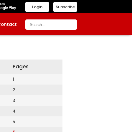
Login
Subscribe
Contact
Pages
1
2
3
4
5