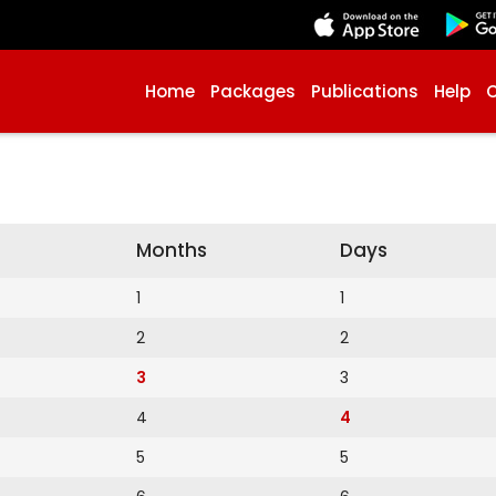
Home
Packages
Publications
Help
Months
Days
1
1
2
2
3
3
4
4
5
5