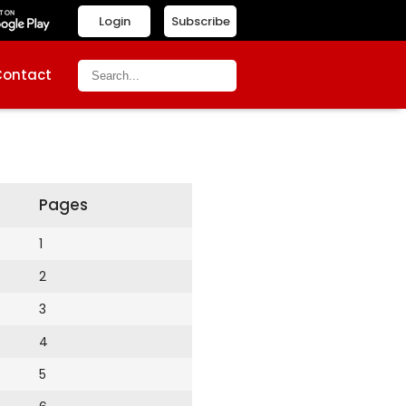
Login
Subscribe
Contact
Pages
1
2
3
4
5