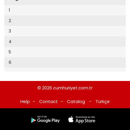
Cumhuriyet Sağlıklı Beslenme
2002
9
1
Cumhuriyet Sokak
2001
10
2
Cumhuriyet Spor
2000
11
3
Cumhuriyet Strateji
1999
12
4
Cumhuriyet Tarım
1998
13
5
Cumhuriyet Yılbaşı
1997
14
6
Çerçeve Eki
1996
15
Çocuk Kitap
1995
16
Dergi Eki
1994
© 2026
cumhuriyet.com.tr
17
Ekonomi Eki
1993
Help
-
Contact
-
Catalog
-
Türkçe
18
Eskişehir
1992
19
Evleniyoruz
1991
20
Güney Dogu
1990