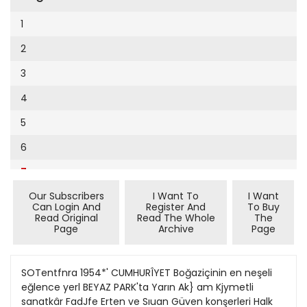
Cumhuriyet Sağlıklı Beslenme
2002
9
1
Cumhuriyet Sokak
2001
10
2
Cumhuriyet Spor
2000
11
3
Cumhuriyet Strateji
1999
12
4
Cumhuriyet Tarım
1998
13
5
Cumhuriyet Yılbaşı
1997
14
6
Çerçeve Eki
1996
15
7
Çocuk Kitap
1995
16
Our Subscribers
I Want To
I Want
8
Dergi Eki
1994
Can Login And
Register And
To Buy
17
Read Original
Read The Whole
The
Ekonomi Eki
Page
Archive
Page
1993
18
Eskişehir
1992
19
SOTentfnra 1954*' CUMHURÎYET Boğaziçinin en neşeli
Evleniyoruz
1991
eğlence yerl BEYAZ PARK'ta Yarın Ak} am Kjymetli
20
Güney Dogu
sanatkâr FadJfe Erten ve Sıuan Güven konşerleri Halk
1990