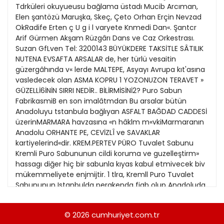
21
Tdrküleri okuyueusu bağlama üstadı Mucib Arcıman,
Kitap Eki
1989
Elen şantözü Maruşka, Skeç, Çeto Orhan Erçin Nevzad
22
OkRadife Erten ç U g i l varyete Knmedi Dan«. Şantcr
Özel Ekler
1988
Arif Gürmen Akşam Rüzgârı Dans ve Caz Orkestrası.
23
Suzan GfLven Tel: 3200143 BÜYÜKDERE TAKSİTLE SÂTILIK
Özel Okullar
1987
NUTENA EVSAFTA ARSALAR de, her türlü vesaitin
24
Sevgililer Günü
güzergâhında v« lerde MALTEPE, Asyayı Avrupa kıt'asına
1986
26
vasledecek olan ASMA KOPRU 1 YOZONUZON TERAVET »
Siyaset Eki
1985
GÜZELLİ6İNİN SIRRI NEDİR.. BİLİRMİSİNİ2? Puro Sabun
27
FabrikasmiB en son imalâtmdan Bu arsalar bütün
Sürdürülebilir yaşam
1984
Anadoluyu tstanbula bağlıyan ASFALT BAĞDAD CADDESİ
28
Turizm Eki
üzerinMARMARA havzasına «n hâklm m«vkiMarmaranın
1983
29
Anadolu ORHANTE PE, CEVİZLÎ ve SAVAKLAR
Yerel Yönetimler
1982
kartiyelerind«dir. KREM.PERTEV PÜRO Tuvalet Sabunu
30
Kremli Puro Sabununun cildi koruma ve guzelleştirm»
1981
hassagı diğer hiç bir sabunla kıyas kabul etmivecek biv
31
mükemmeliyete enjmijtir. 1 tlra, Kremll Puro Tuvalet
1980
Sabununun Istanbulda perakenda fiab olup Anadoluda
tuı'l bir fark ilâvs edilir. Cildi korur, yumnşatır, si\ab)
1979
beneklerin tefckkülüne ma* ni olur. Caıib* ve
© 2026
cumhuriyet.com.tr
1978
guzelliğinizi biv kat daha arttırır. Kremli yakasma