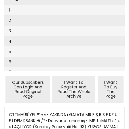
Cumhuriyet Sağlıklı Beslenme
2002
9
1
Cumhuriyet Sokak
2001
10
2
Cumhuriyet Spor
2000
11
3
Cumhuriyet Strateji
1999
12
4
Cumhuriyet Tarım
1998
13
5
Cumhuriyet Yılbaşı
1997
14
6
Çerçeve Eki
1996
15
7
Çocuk Kitap
1995
16
Our Subscribers
I Want To
I Want
8
Dergi Eki
1994
Can Login And
Register And
To Buy
17
Read Original
Read The Whole
The
Ekonomi Eki
Page
Archive
Page
1993
18
Eskişehir
1992
19
CTTMHÜRÎYFf ™ « « • YAKINDA i GALATA MR E Ş B S E KZ U
Evleniyoruz
1991
E İ DEMİRBANK Hi /?• Dünyaca tanınmış • İMPtU«MATt« * «
20
Güney Dogu
« 1 AÇILIYOR (Karaköy Pala» yaiîî No. 93) YUGOSLAV MALI
1990