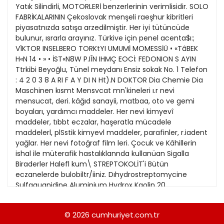
21
Yatık Silindirli, MOTORLERİ benzerlerinin verimlisidir. SOLO
Kitap Eki
1989
FABRİKALARININ Çekoslovak menşeli raeşhur kibritleri
22
piyasatnızda satışa arzedilmiştir. Her iyi tütüncüde
Özel Ekler
1988
bulunur, ısrarla arayınız. Türkive için penel acenta$ı:;
23
V1KTOR INSELBERO TORKtYI UMUMİ MOMESSİÜ • «TâBEK
Özel Okullar
1987
H«N 14 • » • İST«N8W P.IÎN IHMÇ EOCİ: FEDONION S AYIN
24
Sevgililer Günü
Ttrkibi Beyoğlu, Tünel meydanı Ensiz sokak No. 1 Telefon
1986
26
: 4 2 0 3 8 A RI F A Y DI N Ht).N DOKTOR Dia Chemie Dia
Siyaset Eki
1985
Maschinen kısmt Mensvcat mn'kineleri ı.r nevi
27
mensucat, deri. kâğıd sanayii, matbaa, oto ve gemi
Sürdürülebilir yaşam
1984
boyaları, yardımcı maddeler. Her nevi kimyevî
28
Turizm Eki
maddeler, tıbbt eczalar, haşeratla mücadele
1983
29
maddelerl, plSstik kimyevl maddeler, parafinler, r.iadent
Yerel Yönetimler
1982
yağlar. Her nevi fotoğraf film leri. Çocuk ve Kâhillerin
30
ishal ile müterafik hastalıklannda kullanüan Sigalla
1981
Biraderler Halefl kum\ STREPTOKOLİT'i Bütün
31
eczanelerde bulobiltr/iiniz. Dıhydrostreptomycine
1980
Sulfaguanidine Aluminium Hydrox Kaolin 20
komprimelik şişelerde 0.10 0.35 0.20 0.10 gr. gr. gr. gr. A.
1979
SİGALLA ve Ort. Kom. Ş»i. İstanbul. Tahtakale, Menaşe
© 2026
cumhuriyet.com.tr
1978
Han 5254 Telefon: 23085 THETHREETREES MERKEZ