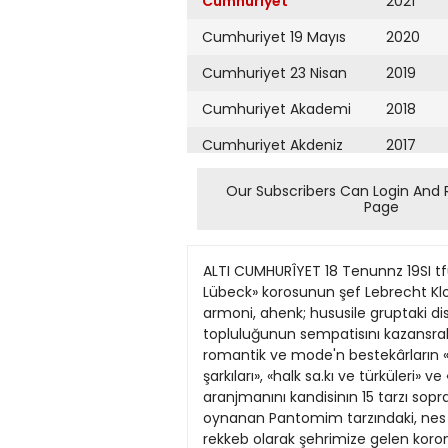
Cumhuriyet
2021
Cumhuriyet 19 Mayıs
2020
Cumhuriyet 23 Nisan
2019
Cumhuriyet Akademi
2018
Cumhuriyet Akdeniz
2017
Cumhuriyet Alışveriş
2016
Our Subscribers Can Login And 
Page
Cumhuriyet Almanya
2015
Cumhuriyet Anadolu
2014
ALTI CUMHURÎYET 18 Tenunnz 19SI tfüniin J?esimleri Almanyanın Liibeck korosunun başanlı konserleri Almanyanın «Chor der Sıngeleiter, Lübeck» korosunun şef Lebrecht Klohs idaresinde, Açıkhava Tıyatrosunda Kızılay menfaatine verdiği konserler, korodaki ses oeraberliği, armoni, ahenk; hususile gruptaki disiplm, zaafet ve nezaket bakımından fevkalâde başarılı olmuş, sanatkârlar, sanatsever bir dinleyici topluluğunun sempatisını kazansrak şiddetle alkışlanmışlardır. «Halk korosu» ve «Klâsik koro» vasıflarını toplıyan koranun. programı. klâsik, romantik ve mode'n bestekârların «Dint şarkUarı», ., Alman hıssî sarkıları», «eski aşk şarkılan», «muhtelif memleket bes tekârlarının şarkıları», «halk sa.kı ve türküleri» ve «neşelı sarkı'.ar» kısımlarına ayrümıştır. Başta, şefin idaresi ve bestelemiş olduğu <'şarkılar» ile aranjmanını kandisinın 15 tarzı soprano Sigrid Lauenstein ve ı . . . „ .Vlarie Denk dikkati çekmiş, olgun bir beraberlikle EÖylenen ve oynanan Pantomim tarzındaki, nes eli halk şarkılan düo ve kuartetleri beğenilmiştir. Dokuz soprano, altı alto, be« tenor, yedi bastan mü rekkeb olarak şehrimize gelen koronun hususiyetlerini, repertuanndaki şarkılarm ezbere soylenişi ve ayrıca her sanatkânn koroyu idareye muktedır olabilmesi teşkil etmekte, bu sebeble koroya nSingeledter »adı verilmektedir. Orkestra refakati olmadan «A Capella» söyliyen bu grup, ayrıca orkestra ile de konserler verebilmektedır. Haftada sadece 12 defa çalışarak bu seviyeye varan koronun elemanları hiç bir akademi veya konservatuara bağh olmayıp, yrı meslek sahibidirler. Koro dün Radyoevini ziyaret etm>ş ve Nevzad Atlı idaresinde kiâsık Türk müziği programında bulunmuşrur. Türk folklorunu ve bestelerimizin çok sesli eserlerini dinlemeyi pek arzu eden sanatkâılara, bu imkânın hiç olmazsa plâk ile sağlanması beklenrr.ekte; Şehir korosundan armonize edilmiş halk türkülerimizin dinletilmesi düşünühnektedir. Fransads yapüan otomobil yarışlarında Mercedenz Benz markalı ikı Alman otomobıli Alman korosu, İstanbul radyobirincilıği ve ikinciliğı elde etrpeğe muvaffak olmuşlardır. Yukarıdakı reshnrie iki Alman oto sunda pazartesi günü yaytn yaparnabili yarışı pek az farkla bitirirlerken görülm ektedir. câk, Ankara ve İzmire gidecek, tek rsr jehrimize dönecektir. Restnli Romanımız .. KIMlLOAMA.BIRı GEMISI ÂLÂ...AKA8A iLEBlRLh GETİRSİNLER.. SONRA ,MA0Ap1 GRA.NME ZON'UN PR' TAKİP ETSINLER. gÂR/N... EVD£ Y?/Y£ GÜRÜLj Ç VD£ Y//Y£ GÜRÜL) ÇABU* TÜ BAŞLADI.*. H/4/L TIDA/MA O f OUYULUYOR... BAY KOA1İSER £tÂ DIŞ1NA 8/RLSi Gİ/ÇlUKlE AUYOA... Y İ Î FACIA Û£ YAZfHAN£ KAPtSl SOLDA (Arkan var) PROF. NİMBUS'un MACERALARI: Üngilterede Westniins
Cumhuriyet Ankara
2013
Cumhuriyet Büyük
2012
Taaruz
2011
Cumhuriyet
Cumartesi
2010
Cumhuriyet Çevre
2009