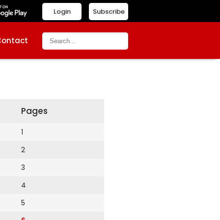
Login
Subscribe
Contact
Pages
1
2
3
4
5