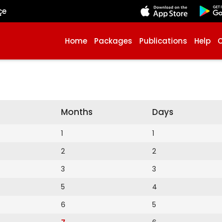
çe
Home
Packages
Publications
Help
Months
Days
1
1
2
2
3
3
5
4
6
5