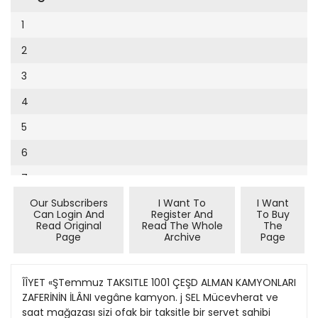
Cumhuriyet Sağlıklı Beslenme
2002
9
1
Cumhuriyet Sokak
2001
10
2
Cumhuriyet Spor
2000
11
3
Cumhuriyet Strateji
1999
12
4
Cumhuriyet Tarım
1998
13
5
Cumhuriyet Yılbaşı
1997
14
6
Çerçeve Eki
1996
15
7
Çocuk Kitap
1995
16
Our Subscribers
I Want To
I Want
8
Dergi Eki
1994
Can Login And
Register And
To Buy
17
Read Original
Read The Whole
The
Ekonomi Eki
Page
Archive
Page
1993
18
Eskişehir
1992
20
ÎÎYET «ŞTemmuz TAKSITLE 1001 ÇEŞD ALMAN KAMYONLARI
Evleniyoruz
1991
ZAFERİNİN İLÂNI vegâne kamyon. j SEL Mücevherat ve
21
Güney Dogu
saat mağazası sizi ofak bir taksitle bir servet sahibi
1990