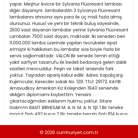
22
yapar. Meşhur İsvicre bir Sylvania Flüoresant lambası
Kitap Eki
1989
diğer dayanıynr. lambalardân 3 Syîvanya Flüoresant
23
lambalannı ahrsonız aynı para ile üç misli fazla almış
Özel Ekler
1988
olursunuz. Hususî ve yeni bir teknik buluş sayesinde,
24
2500 saat dayanan lambalar yerine Sylvania Flüoresant
Özel Okullar
1987
Lambaları 7500 saat dayan, maktadır. lki seneden beri
25
Sevgililer Günü
11.000.000 lamba üzerinde yapılan tecrübeler ispat
1986
26
etmiştir ki hakikaten bu lambalar size böyle fazla bir
Siyaset Eki
1985
servis sağlomaktadır. VALON Bir senede temin ettiği
27
yakıt sarfiyat tasarrufu ile bedeli bedavaya gelen dakik
Sürdürülebilir yaşam
1984
saatleri mevcuddur. Peşin ve taksit arasında fark
28
Turizm Eki
yoktur. Taşradan sipariş kabul edilir. Adres: Kapalıçarşı
1983
29
Kujiımcular, Keseciler sokak No. 129. Tfcl: 29172. KAYIB
Yerel Yönetimler
1982
Arnavudkoy Amerıkan Kız Kolejınden 1940 seneınde
30
aMığım dıplomamı kaybettim. Yenısini
1981
çıkartacağımdan esklsınm hukmu yoktur. Sitare
31
Gokm^n BASİT BİRHESAB M. A. N. M. A. N. İŞİ: 1 Bir teneke
1980
mazut fiatı 492 kuruş 2 Bir teneke benzin fiatı 814 kuruş
Yakıt sarfiyatı 18 Litre 100 Kilometre yapar. En iyi benzinli
1979
kamyon benzin sarfijatı 18 litre 30 kilometre yapar. Bir
© 2026
cumhuriyet.com.tr
1978
kamyon vasatî senede 100.000 kilometre yol kat eder ,