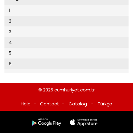
Cumhuriyet Sağlıklı Beslenme
2002
9
1
Cumhuriyet Sokak
2001
10
2
Cumhuriyet Spor
2000
11
3
Cumhuriyet Strateji
1999
12
4
Cumhuriyet Tarım
1998
13
5
Cumhuriyet Yılbaşı
1997
14
6
Çerçeve Eki
1996
15
Çocuk Kitap
1995
16
Dergi Eki
1994
© 2026
cumhuriyet.com.tr
17
Ekonomi Eki
1993
Help
-
Contact
-
Catalog
-
Türkçe
18
Eskişehir
1992
20
Evleniyoruz
1991
21
Güney Dogu
1990