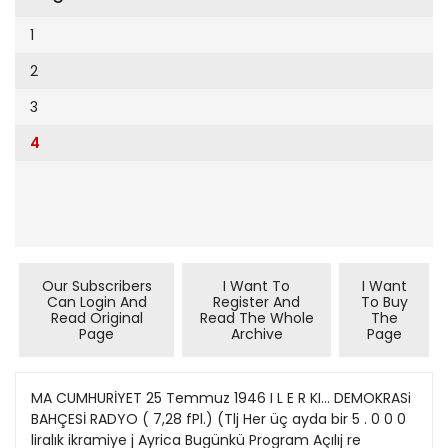
Cumhuriyet Sağlıklı Beslenme
2002
9
1
Cumhuriyet Sokak
2001
10
2
Cumhuriyet Spor
2000
11
3
Cumhuriyet Strateji
1999
12
4
Cumhuriyet Tarım
1998
13
Cumhuriyet Yılbaşı
1997
14
Çerçeve Eki
1996
15
Çocuk Kitap
1995
16
Our Subscribers
I Want To
I Want
Dergi Eki
1994
Can Login And
Register And
To Buy
17
Read Original
Read The Whole
The
Ekonomi Eki
Page
Archive
Page
1993
18
Eskişehir
1992
19
MA CUMHURİYET 25 Temmuz 1946 I L E R KI... DEMOKRASi
Evleniyoruz
1991
BAHÇESİ RADYO ( 7,28 fPl.) (Tlj Her üç ayda bir 5 . 0 0 0
20
Güney Dogu
liralık ikramiye j Ayrica Bugünkü Program Açılıj re
1990