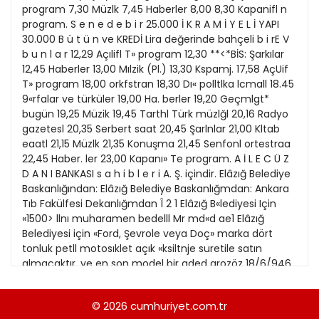
21
program 7,30 Müzlk 7,45 Haberler 8,00 8,30 Kapanifl n
Kitap Eki
1989
program. S e n e d e b i r 25.000 İ K R A M İ Y E L İ YAPI
22
30.000 B ü t ü n ve KREDİ Lira değerinde bahçeli b i rE V
Özel Ekler
1988
b u n l a r 12,29 Açılifl T» program 12,30 **<*BİS: Şarkılar
23
12,45 Haberler 13,00 Mılzik (Pl.) 13,30 Kspamj. 17,58 AçUif
Özel Okullar
1987
T» program 18,00 orkfstran 18,30 Dı« polltlka lcmall 18.45
24
Sevgililer Günü
9«rfalar ve türküler 19,00 Ha. berler 19,20 Geçmlgt*
1986
25
bugün 19,25 Müzik 19,45 Tarthl Türk müzlğl 20,16 Radyo
Siyaset Eki
1985
gazetesl 20,35 Serbert saat 20,45 Şarlnlar 21,00 Kltab
26
eaatl 21,15 Müzlk 21,35 Konuşma 21,45 Senfonl ortestraa
Sürdürülebilir yaşam
1984
22,45 Haber. ler 23,00 Kapanı» Te program. A İ L E C Ü Z
27
Turizm Eki
D A N I BANKASI s a h i b l e r i A. Ş. içindir. Elâzığ Belediye
1983
28
Baskanlığından: Elâzığ Belediye Baskanlığmdan: Ankara
Yerel Yönetimler
1982
Tıb Fakülfesi Dekanlığmdan Î 2 1 Elâzığ B«lediyesi Için
29
«1500> llnı muharamen bedelll Mr md«d ae1 Elâzığ
1981
Belediyesi için «Ford, Şevrole veya Doç» marka dört
30
tonluk petll motosıklet açık «ksiltnje suretile satın
1980
almacaktır. ve en son model bir aded arozöz 18/6/946
31
tarihinden itibaren 20 gün »üre ve kapalı zarf usulıle
1979
eksiltmeye konulmuştur. 2 Motörü beş beygir
© 2026
cumhuriyet.com.tr
1978
fcuvvetinde olaeak ve marşla çalıjaoaktır. 2