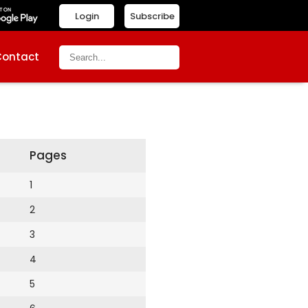
Login
Subscribe
Contact
Pages
1
2
3
4
5