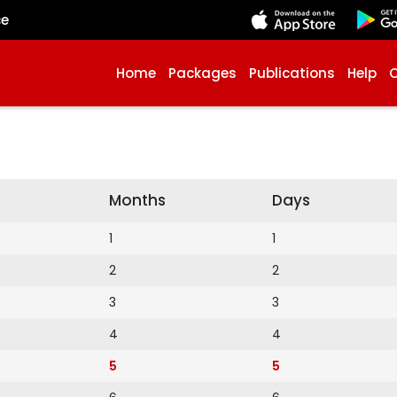
çe
Home
Packages
Publications
Help
Months
Days
1
1
2
2
3
3
4
4
5
5