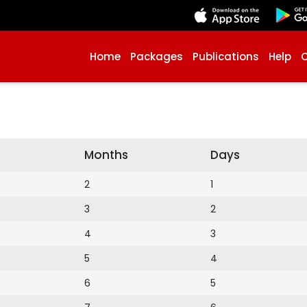
Home
Packages
Publications
Help
Months
Days
2
1
3
2
4
3
5
4
6
5