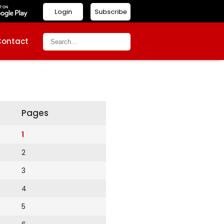
Login
Subscribe
Contact
Pages
1
2
3
4
5