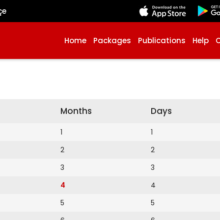
çe
Home
Packages
Publications
Help
Months
Days
1
1
2
2
3
3
4
4
5
5