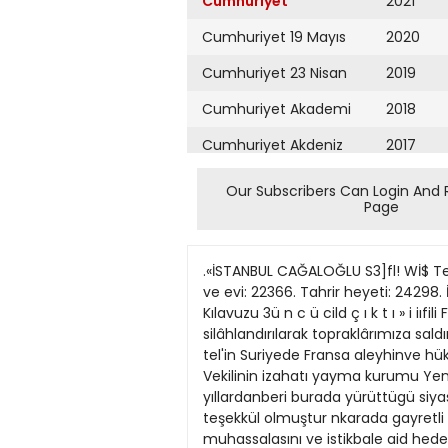
Cumhuriyet
2021
Cumhuriyet 19 Mayıs
2020
Cumhuriyet 23 Nisan
2019
Cumhuriyet Akademi
2018
Cumhuriyet Akdeniz
2017
Cumhuriyet Alışveriş
2016
Our Subscribers Can Login And 
Page
Cumhuriyet Almanya
2015
Cumhuriyet Anadolu
2014
.«İSTANBUL CAĞALOĞLU S3]fl! Wİ$ Telgraf ve mektub adresi: Cumhuriyet, İstanbul Posta kutusu: Istanbul, No 246 Teleîon: Başmuharrir ve evi: 22366. Tahrir heyeti: 24298. İdare ve matbaa kısmı 24299 24290 t umhuriyet Ferşembe 8 Nisan 1937 Fransısca Türkç< Büyük Dil Kılavuzu 3ü n c ü cild ç ı k t ı » i iıfili Fiatı (4,5) dört buçuk liradır. KANAAT KiTABEVi Suriye Hududunda Askerî Tedbirler Aldık Suriyede silâhlandırılarak topraklârımıza saldırılan şakiler ve onları hazırlıyanları Türkiyede lâyik oldukları akibet bekliyor Millet Meclisi bu hareketleri tel'in Suriyede Fransa aleyhinve hükumetin aldığı mukabil deki cereyan kuvvetlendi tedbirleri ittifakla tasvib etti Hukuk ilmini Dahiliye Vekilinin izahatı yayma kurumu Yeni ihtilâflar arefesinde Elkabes gazetesi: «Suriye hükumetinin karşılaştığı zorluklar, Fransanın yıllardanberi burada yürüttügü siyasetin neticesidir» diyor Bu cemiyet, Türk inkılâblarını takiben memleketimizde çok esaslı, ideal bir teşekkül olmuştur nkarada gayretli bazı hukukçulann teşkil ettikleri (Hukuk ilmini yayma kurumu) ikinci yaşını da bitirerek faaliyetlerinin muhassalasını ve istikbale aid hedef ve umudlannı çok güzel hazırlanmış canh ve heyecanlı bir raporla kendi umumî heyetine arzetmiştir. Meslekî teşekkülün bu, ilme âşık ve idealist örneği alkışlarla ve iştiyaklarla karşılanmağa lâyıktır. Hayatta insam ferd olarak düşünmeğe bile imkân yoktur. Hayatta insan ya cemiyetten bir cüz demek, yahud cemiyetin kendisi demektir. Ferdî mükemmeliyet, içtimaî tekâmülle sıkı alâkalı bir keyfiyettir. Onun için her birimiz topumuzun iyiliği için çalışmağa mecburuz. Hayat, zaten böyledir. Fakat bunu bilerek aşkla, şevkle çalışmakta eşsiz bir zevk vardır. Onun içindir ki cemiyetin medenî hayatı yükseldikçe meslekî teşekküllerin feragatli çalışmalan da alabildiğine inkişaf eder. Cemiyetin, yani mılletın sağlamhğı ferdleri arasındaki tesanüdün kuvveti derecesile mütenasibdir. Bazı idealist Türk hukukçulan Türk inkılâblarınm önlerine açtığı hududsuz denilecek kadar geniş sahanm güzelliklerile beraber binbır bahar çiçeğini andıran tenevvüüne de bakarak hayranlıklarının zevkini yalnız kendi şahıslarında bırakmamağa ve tıpkı bahçesinden etrafa demet demet, kucak kucak çiçek dağıtan bahçıvan gibi oradan hepimize bol bol irfan hediyeleri sunmağa karar vermişler ve işe de koyulmuşlardır. Yeni hayatımızda bu kıymetli vatandaşlann teşebbüsleri hiç şüphesiz en ileri meziyetli işlerden biridir. Adeta diyeceğimiz gelir ki eğer bu teşebbüs ve faaliyet meydan almasaydı Türk inkılâbları noksan kalırdı. Hukuk, insan topluluğunu yapan bağlann en göze görünenlerinden göze görünmiyecek kadar ince ve içten olanlanna kadar he
Cumhuriyet Ankara
2013
Cumhuriyet Büyük
2012
Taaruz
2011
Cumhuriyet
Cumartesi
2010
Cumhuriyet Çevre
2009