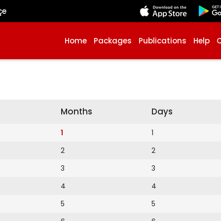
çe
Home
Packages
Publications
Help
Months
Days
1
1
2
2
3
3
4
4
5
5