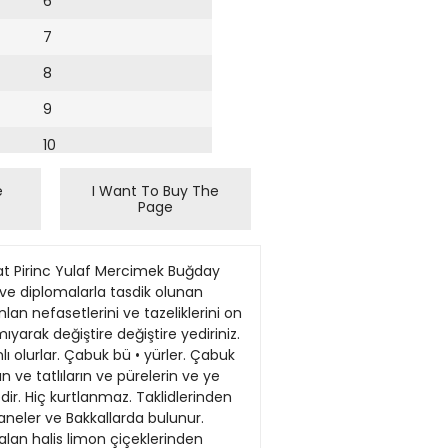
6
7
8
9
10
11
e
I Want To Buy The
Page
12
hhat Pirinc Yulaf Mercimek Buğday
 ve diplomalarla tasdik olunan
an nefasetlerini ve tazeliklerini on
ıyarak değiştire değiştire yediriniz.
lı olurlar. Çabuk bü • yürler. Çabuk
n ve tatlıların ve pürelerin ve ye
r. Hiç kurtlanmaz. Taklidlerinden
aneler ve Bakkallarda bulunur.
alan halis limon çiçeklerinden