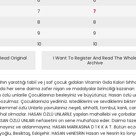
6
6
7
7
8
8
9
9
10
10
11
11
Read Original
I Want To Register And Read The Whol
Archive
12
12
13
ın yarattığı tabiî ve j saf çocuk gıdaları Vitamin Gıda Kalori Sı
14
pada her sene daima zafer nişan ve madalyalar birinciliği kazanan
lü unlarile Çocuklarınızı besleyiniz ve büyütünüz. Hasan özlü unl
15
maz. Çocuklarınıza yediriniz. Istediklerini ve sevdiklerini bıktırm
emmel özlü Unlarla yavrularınız neşeli, sıhhatli, tombul, kanlı, can
16
, ishal olmazlar. HASAN ÖZLÜ UNLARİLE yapılan mahallebi ve çorbaları
SAN ÖZLÜ UNLARI nefasetini on sene muhafaza eder. Daima tazedi
17
lmayınız ve aldanmayınız. HASAN MARKASINA D 1 K K A T. Bütün ecz
18
oğlu, Besiktaş, Eskişehir. HASAN veNESRiN Hasan ve Nesrin ko lony