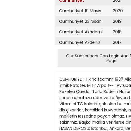
Cumhuriyet
2021
Cumhuriyet 19 Mayıs
2020
Cumhuriyet 23 Nisan
2019
Cumhuriyet Akademi
2018
Cumhuriyet Akdeniz
2017
Cumhuriyet Alışveriş
2016
Our Subscribers Can Login And 
Page
Cumhuriyet Almanya
2015
Cumhuriyet Anadolu
2014
CUMHURİYET İ Ikincifcamm 1937 Allah
Cumhuriyet Ankara
2013
İrmik Patates Mısır Arpa f~~ ı Avru
Bezelya Çavdar Türlü Badem Hasan öz
Cumhuriyet Büyük
2012
sene muhafaza eder ve kat'iyyen bozul
Taaruz
Vitamini TC kalorisi çok olan bu mük
2011
diş çıkarırlar, kemikleri kuvvetlenir
Cumhuriyet
Cumartesi
meklerin Iezzetine payan olmaz. HA
2010
sakınmız. Başka marka verirlerse a
Cumhuriyet Çevre
2009
HASAN DEPOSU: lstanbul, Ankara, Bey