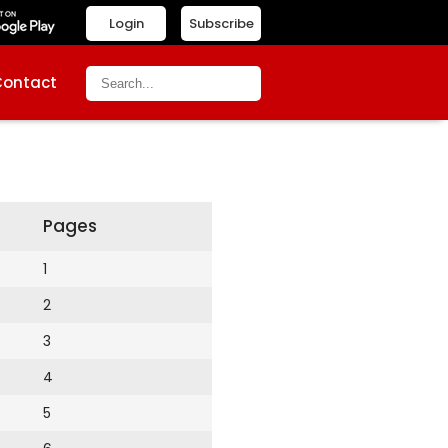
Login
Subscribe
Contact
Pages
1
2
3
4
5