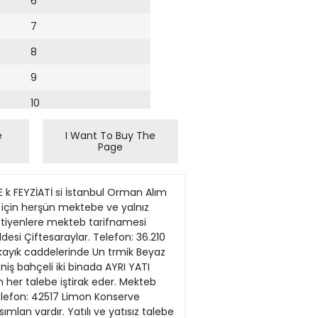
6
7
8
9
10
11
e
I Want To Buy The
Page
12
E k FEYZİATİ si İstanbul Orman Alım
t için herşün mektebe ve yalnız
Istiyenlere mekteb tarifnamesi
ddesi Çiftesaraylar. Telefon: 36.210
ayık caddelerinde Un trmik Beyaz
eniş bahçeli iki binada AYRI YATI
n her talebe iştirak eder. Mekteb
Telefon: 42517 Limon Konserve
ımlan vardır. Yatılı ve yatısız talebe