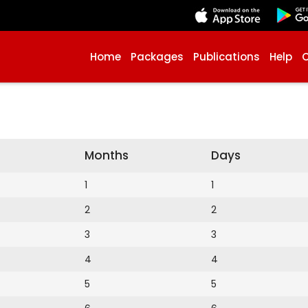
Home
Packages
Publications
Help
Months
Days
1
1
2
2
3
3
4
4
5
5