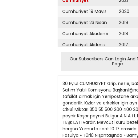
Cumhuriyet
2021
Cumhuriyet 19 Mayıs
2020
Cumhuriyet 23 Nisan
2019
Cumhuriyet Akademi
2018
Cumhuriyet Akdeniz
2017
Cumhuriyet Alışveriş
2016
Our Subscribers Can Login And 
Page
Cumhuriyet Almanya
2015
Cumhuriyet Anadolu
2014
30 Eylul CUMHUKIYET Grip, nezie, baŞ
Cumhuriyet Ankara
2013
Satım Yatılı Komisyonu Başkanlığında
tafsilât almak için Yenipostane ark
Cumhuriyet Büyük
2012
gönderilir. Kızlar ve erkekler için a
Taaruz
CİNS1 Miktarı 350 55 500 200 400
2011
peynir Kaşar peyniri Bulgur A N A İ L
Cumhuriyet
Cumartesi
TEŞKİLATI vardır. Mevcut| Kuru bezel
2010
hergün Yumurta saat 10 17 arasıda a
Cumhuriyet Çevre
2009
Fasulya » Türlü Nişantaşında » Bamya 