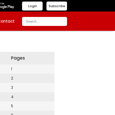
Login
Subscribe
Contact
Pages
1
2
3
4
5