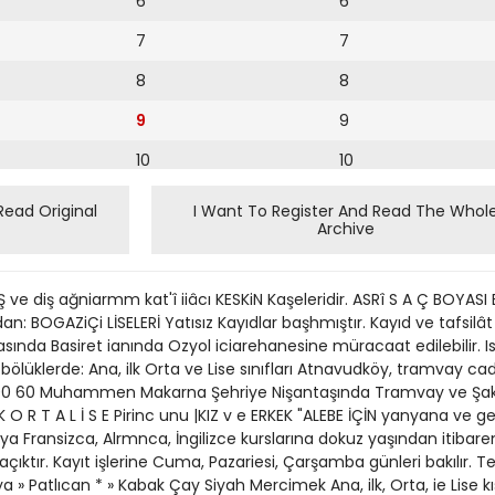
6
6
7
7
8
8
9
9
10
10
11
11
Read Original
I Want To Register And Read The Whol
Archive
12
12
13
 ve diş ağniarmm kat'î iiâcı KESKiN Kaşeleridir. ASRî S A Ç BOYASI 
14
n: BOGAZiÇi LİSELERİ Yatısız Kayıdlar başhmıştır. Kayıd ve tafsilâ
asında Basiret ianında Ozyol iciarehanesine müracaat edilebilir. 
15
yrı bölüklerde: Ana, ilk Orta ve Lise sınıfları Atnavudköy, tramvay ca
 200 60 Muhammen Makarna Şehriye Nişantaşında Tramvay ve Şak
16
 K O R T A L İ S E Pirinc unu |KIZ v e ERKEK "ALEBE İÇİN yanyana ve g
ya Fransizca, Alrmnca, İngilizce kurslarına dokuz yaşından itibare
17
çıktır. Kayıt işlerine Cuma, Pazariesi, Çarşamba günleri bakılır. 
18
» Patlıcan * » Kabak Çay Siyah Mercimek Ana, ilk, Orta, ie Lise kıs