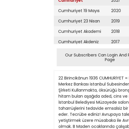
Cumhuriyet
2021
Cumhuriyet 19 Mayıs
2020
Cumhuriyet 23 Nisan
2019
Cumhuriyet Akademi
2018
Cumhuriyet Akdeniz
2017
Cumhuriyet Alışveriş
2016
Our Subscribers Can Login And 
Page
Cumhuriyet Almanya
2015
Cumhuriyet Anadolu
2014
22 Birincikânun 1936 CUMHURİYET = Boğazı ağrıyor; fakat korkmuyor PASTİL FOR Pastil For Çünkü muntazaman z^ Türkiye Cumhuriyet Merkez Bankası istanbul Subesinden: » Mevduatı koruma kanunu mucibince muhtelif müesseseler tara Tesisatı Elektrikiye Türk Anonim Şîrketi Kullanmakta, öksürüğü bronşiti ve boğaz ağrıları sür'atle geçmektedir fından Bankamıza tevdi edilmiş olan ve kanunî müddetleri hitam bulan aşağıda aded, cins ve muhammen kıymetleri yazılı mücev herat açık arttırma ile 25/12/936 cuma günü saat 13,30 da İstanbul Belediyesi Müzayede salonunda satışa çıkarılacaktır. (3688) Aded Cînsi Muhammen kıymeti TL. Mühim ilân Bronşiti, ciğer taharrüşlerini tedavide emsalsiz bir tesir gösterir, mikroblan öldürür, ses kısıklığını geçirir, bozuk havaların fena neticelerinden sizi vikaye eder. Tecrübe ediniz! Avrupaya talebe gönderiliyor Maden Tetkik ve Arama Enstitüsü Genel Direktörlüğünden: 1 Maden mühendisi yetiştirmek üzere müsabaka ile Avrupaya «20» talebe tahsile gönderilecektir. İsteklilerin aşağıdaki şartları haiz olması lâzımdır. A Türk olmak. B Maden ocaklarında çalışabilecek kabiliyette ve sıhhati tam olmak, «Sıhhi muayene Ankarada yapılacaktır.» C Lise mezunu olup fransızca, almanca, ingilizce dillerden bi risini okuyup yazabilmek. D Yaşı 18 den aşağı 25 den yukan olmamak. 2 Müsabaka imtihanı Ankarada M. T. A. Enstitüsünde 25 ikincikânun 1937 günü yapılacaktır. Açılacak müsabaka imtihanında kazanmış olmakla beraber gönderilecek talebelerin ihraz ettikleri derece itibarile «20» arasında bulunmak şarttır. 3 İmtihan: Hesab, hendese, cebir, mihanik, fizik, kimyadan ve yukarıda yazılı dillerden birinden yapılacaktır. 4 Tahsile gönderilecek olanlar ileride tahsil müddetleri kadar mecburî hizmete tabi olduklarından, bu hususta mükellefiyetlerini tevsik etmek üzere bir taahhütname verecekler ve bunun için de muteber kefil göstereceklerdir. 5 tstiyenlerin nüfus, hüviyet cüzdanmı, hüsnühal varakasmi, mekteb şehadetnamesini veya bunların tasdikli birer suretlerini 4 kıt'a fotğraf ve dilekçelerini 21/1/1937 perşembe günü akşamına kadar Ankarada M. T. A. Enstitüsü Genel Direktörlüğüne gönder meleri ve 22/1/1937 cuma günü sıhhî muayeneleri yaptırılmak üzere, öğleden evvel Bay Hasan apartımanındaki Enstitü dairesinde bu • lunmaları ilân olunur. «2199» (3673) İstanbul Belediyesi İlânları Yapılmakta olan kanalizasyon ameliyatı dolayısile, 19/12/1936 tarihinden itibaren, Tophanede Boğazkesen caddesinin bilumum nakil vasıtalarına kapalı bulunacağı ilân olunur. «B.» (3694) j Bozuk fren ve taksimetro suçundan dolayı maktu para cezası Iis tesinde tesbit edilen 15 liranın seyrüseferin emniyet ve selâmeti noktai nazarından
Cumhuriyet Ankara
2013
Cumhuriyet Büyük
2012
Taaruz
2011
Cumhuriyet
Cumartesi
2010
Cumhuriyet Çevre
2009