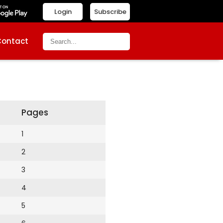
Login
Subscribe
Contact
Pages
1
2
3
4
5