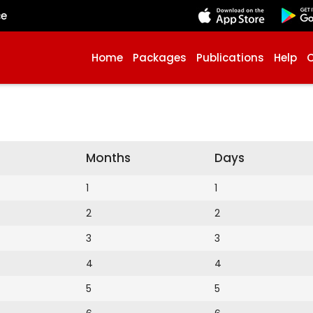
çe
Home
Packages
Publications
Help
Months
Days
1
1
2
2
3
3
4
4
5
5