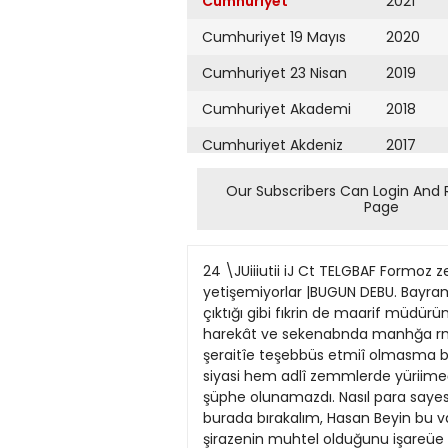
Cumhuriyet
2021
Cumhuriyet 19 Mayıs
2020
Cumhuriyet 23 Nisan
2019
Cumhuriyet Akademi
2018
Cumhuriyet Akdeniz
2017
Cumhuriyet Alışveriş
2016
Our Subscribers Can Login And 
Page
Cumhuriyet Almanya
2015
Cumhuriyet Anadolu
2014
24 \JUiiiutii iJ Ct TELGBAF Formoz zelzelesinln tüyler ürpertici tafsilâtı Bazı yerlerde ölenler okadar çok kî kaîan lar cenazeleri kaldırmaya yetişemiyorlar |BUGUN DEBU. Bayram etmiyenîer Eski andaçlardan TEVFİK NEVZAD Halid Ziya Uçaklıgil kil eden para maarif veznesinden çıktığı gibi fıkrin de maarif müdüründcn çıktığmda şüphe kalmıyordu. Yalnız Emrullah Efendi kadar muhakeme sinde isabet, bütün harekât ve sekenabnda manhğa rmıtabakat kabilinden frtri vasıflan müsellem, hakim meşrebinde bir adamm bu çıîgınlığa ve bu şeraitîe teşebbüs etmiî olmasma bir izah bulmak mümkün defildi. Hakikaten öğrenildi ki hükumetçe haklannda yapıîan takıb hem siyasi hem adlî zemmlerde yüriimeğe başlamrşb ve siyasî takib akamete ugrasa bile adîî takrbm onlan gerisin geriye çevireceğinde şüphe olunamazdı. Nasıl para sayesinde gidebilmişlerse gene o para dolayısile avdet edeceklerdi. Ve öyle oldu. Emrullah Efendiyi burada bırakalım, Hasan Beyin bu vak'adan sonra memîekelinde huzur ve rahatınm, mesleğinin, bütün mevcudiyetine müteallik şirazenin muhtel olduğunu işareüe iktifa edelim. Tevfik Nevzada gelince bugüne kadar uzaktan yakındaa tanıdığım binlerce insan enmuzecleri arasında zekâsının müstesna yüksekligi, vicdanının bir çocuk masumiyeti kadar temizliğı. liyakat ve iktidaroun her tnıişkül vazifeyi bir oyuncak mesabesinde telâkki edecek kadar derinliğüe onun ayannda addedilecek pek az şahsiyete musadif oldum. îfte bu müstesna adam bugünden itibaren Abdülhamid idaresinin kancasuıa takılnuş oldu, ve bu kancayı orada burada vakit vakit tahrik eden garezin. hasedin, kinin, ve kiilâh kapmak sevdasının elleri ozanarak hayab arük bedbaht safhalar geçirmeğe mahkum olaa biçareyi hapisten hapise, menfadan menfaya atb; arasıra tevakkuf devreleri oldu; bu müselsel işkencenin lusa uzun fasıla lannda guya öldürülmek için hançer lenen bir mazlumu biraz daha dirilsin, biraz daha canlansın da tekrar öldürülmeğe başlansın diye ona nefes almak, tuyun üstüne çıkmak. tekrar kendisini derleyip toplayıp önünde gülümsemeğe başlıyaa mes'ud bir yaşayışa doğru tekrar koşuyor görünce bir daha yakalıyarak oradaa «raya sürüklediler; tekrar bir mekkâre semeri üstünde memleketi bir baştan bir başa geçirterek şifa kabul ebniyecek bir hastalığa uğrattılar, iki kolunda iki kişiyi yerden kaldınp dakikalarca hıtacak kadar bir kayadan yaratılmif zannolunan vucudünü yıprattılar, çürüttüler, nihayet ilertuar bir yerini bırakmadıktan sonra bir ta?ra zindanma atblar. Ve bir gün, bu, hayat kabiliyetini çoktan kaybetmiş vücud zindanm kuyusuntîa bulundu. Cismanî ku\rveti iflâs ettikfen sonra manevî kuvveti de tükenmiş te bu netice onun
Cumhuriyet Ankara
2013
Cumhuriyet Büyük
2012
Taaruz
2011
Cumhuriyet
Cumartesi
2010
Cumhuriyet Çevre
2009