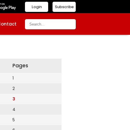
Login
Subscribe
Contact
Pages
1
2
3
4
5