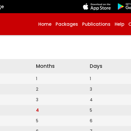
çe
Home
Packages
Publications
Help
Months
Days
1
1
2
3
3
4
4
5
5
6