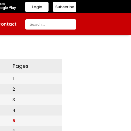
Login
Subscribe
Contact
Pages
1
2
3
4
5