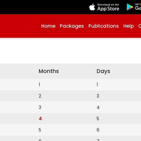
Home
Packages
Publications
Help
Months
Days
1
1
2
3
3
4
4
5
5
6