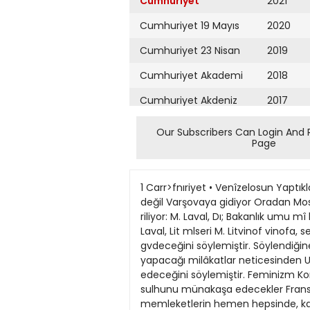
Cumhuriyet
2021
Cumhuriyet 19 Mayıs
2020
Cumhuriyet 23 Nisan
2019
Cumhuriyet Akademi
2018
Cumhuriyet Akdeniz
2017
Cumhuriyet Alışveriş
2016
Our Subscribers Can Login And 
Page
Cumhuriyet Almanya
2015
Cumhuriyet Anadolu
2014
1 Carr>fnıriyet • Venîzelosun Yaptıkları Yazan: Sablk tntellicea Servis Şefi Sir Bazil Tomson M. Laval evvelâ Ankara kahvecileri memnun değil Varşovaya gidiyor Oradan Moskovaya hareket edecek Moskova 17 (A.A.) Sov yet hükumeti telgraf ajansına Cenevreden bildi • riliyor: M. Laval, Dı; Bakanlık umu mî kâtibi M. Leje ile M. Litvmof arasında dün yeni bir müzakere ce reyan etmiştir. Sovyet Hariciye Ko. M. Laval, Lit mlseri M. Litvinof vinofa, seyahat plânını değiştirdiğini, ş?rk misakı hakkında Leh erkânile görüşmek için evvelâ Varşovaya gvdeceğini söylemiştir. Söylendiğine göre, Litvinof, ba çekli, Lavalin Varsovadan sonra derhal Moskovaya gitmesi, ve Leh erkânile yapacağı milâkatlar neticesinden Umamile müstakü olarak, Rus Fran • s« mütekabil yardım muahedesinin imzalanması sartile kabul edeceğini söylemiştir. Feminizm Kongresi 200 milyon kadının mümessilleri Istanbulda toplanıyorlar Onlar da Stresadaki gibi dünya sulhunu münakaşa edecekler Fransada, kadınlara aid en ta • biî ve en kanunî bir hakkın iade sinden içtinab edile ducsun, yabancı memleketlerin hemen hepsinde, kadınla erkeğin hukuk müsavatı tanmmış, ve bugiinlerde, dünyanın her tarafınd'an gelen murahhasların iştirakile, Arsıulusal Kadmlar Bir liğinin kongresi toplanmak üzere bulunmujtur. Çok eski zamanlarda, feminizm davasım güden Fransız kadınları, haklarım inkâca kalkışan parla * mento azasına, istihza maksadile: «Göreceksiniz! derlerdi.. Bir gün gelecek ki, Türk kadınları bizden önce rey sahibi olacaklar!» Keyfiyet bugün hakikat olmuş • tur. Türkiye Kamutayındaki kadın •aylavların adedi an yediden eksik değildir ve Avrupadan, Asyadan, An>erikadan, Avustralyadan ve Afrikadan bu kongrede, kadınların çaIışma şartlarile dünyanın sulh ve müsalemeti gibî, iki ıztırab verici meseleyi müzakere etmek üzere, koşup gelen bütün memleketler murahhaslarmı, bu Türk kadınları haklı bir gururla • kabul edecek' ler dir. Hakikati halde, Türkiye Cumhuriyeti hükumeti, bu tezahüre mümkün olduğu kadar parlak bir mahiyet vermek için, Türk kadınların • dan daha az tehalük göstermiyor. Kadın dehasmı temsîl eden meşhur bayanların resimlerini havi posta pulları bastırdıktan başka, hüku • met, koogre azasuun emrine, enfes bir parkm ortasındaki muhteşem Yıldız sarayını tahsis eylemiftir. Murahhaslar, burada her türlü kolaylığı ve en mükemmel bir kon forla müteaddid salonlar, hususî ve umumî içtima yerleri, posta şubesi, lokanta ve saire bulacaklardır. Şereflerine, mükellef resmi ka • buller, güzel gezintiler tertib olun • maktadır. Demokrasimizin geri kalmıs mümeuilleri için bu ne dersi ibrettirl Resmen, kongre müzakeratına 18 nisanda başlanacaktır. Orada, hutvr içeTİsmde çaltsacak 
Cumhuriyet Ankara
2013
Cumhuriyet Büyük
2012
Taaruz
2011
Cumhuriyet
Cumartesi
2010
Cumhuriyet Çevre
2009