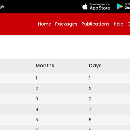
çe
Home
Packages
Publications
Help
Months
Days
1
1
2
2
3
3
4
4
5
5