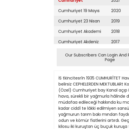
Cumhuriyet
2021
Cumhuriyet 19 Mayıs
2020
Cumhuriyet 23 Nisan
2019
Cumhuriyet Akademi
2018
Cumhuriyet Akdeniz
2017
Cumhuriyet Alışveriş
2016
Our Subscribers Can Login And 
Page
Cumhuriyet Almanya
2015
Cumhuriyet Anadolu
2014
İS tkincitesrîn 1935 CUMHURÎTET Havalar soğuyunca Harrarda korku hüküm sürüyor, fiatler de yükseldi Habeş ordusunun ne yapacağı belirsiz CEPHELERDEN MEKTUBLARt Konyada gıda maddeleri durmadan artıyor Yolsuzluğa karşı İtalyanların düşündüğü bir çare: Konya (Özel) Cumhuriyet bay Kanal açıp Danakil çölünü deniz yapmak... ramımn birinci günü sertleşmeğe başlıyanAdisababa 13 Şimal ve hava, sürekli bir yağmurla hâlinde decenub tada Habeş karargâhı umumisinde işlerin yolunda gitmediği, Habeşistanın ne su retle müdafaa edileceği hakkında ku mandanlann arasında fikir ihtilâfı çık tığı rivayetleri dolaşmaktadır. Bir ay evvel başlıyan ve şimdiye kadar ciddî te lâkki edilmiyen sansürün birdenbire sıkılaştınlmış olması da burada hayli endişe ve şüphe uyandırmıştır. vam ediyor. Bu yağmurun tarım bakı mından faydası çoktur. Havaların böyle birdenbire soğuması ve herkesi kürklerile paltolarına bürü mesi şehirde odun ve kömür fiatlerini artırdı. Geçen yıl kânunusani aymda 3,54 liraya olan bir araba yükü odun bu gün yedi liraya satılıyor. Kömürün kilosu iki kuruştan üç buçuk kuruşa fırladı. Yiyecek fiatlerinde de göze çarpan bir yükseklik var. Hele buğday satışında gayritabiî yükselme halkı bütün bütün korkuttu. Yerinde duran ve bu fiat yükselişi içinde bir külâh kapamıyan ettir. Onun en iyi koyunlardan seçilen kilosu yazdanberi 25 kuruşu muhafaza ediyor. Yağın kilosu kırktan yetmişe çıktı. Bunlar içinde en acısı ekmeğin yükselişiydi. Nihayet işe Vilâyet ve Uray el koydu. Şimdi fiatte günden güne kendisini gösteren bir eksilme başlamış bulu nuyor. Yağmurun, bu kurak çevrede buğday ve arpa fiatlerini düşürmesi beklenirdi. Halbuki bu yıl iş birdenbire aksi ol du. Buğdayın yükselmesi devam ederken bir ambar daha dolduramadığı için dö ğünenler; bugünkü fiat düşüklüğünü gÖrerek sevinmektedirler. Halkın acı ve ıstırabmda kesesini görenlerin, kesesinden başka birşey düşünmiyenlerin bu hali en hafif tabirile gülünc olmuştur. Hele hükumetin bu işteki köklü ilgisi duyulduktan sonra gözbebeği gibi sakladıkları buğday ambarlarının kilidlerini açmağa mecbur kalmış olanlar geçen vurgun günlerinin hasretile kavruluyorlar. Tarihten önceki Türk medeniyetinde incircilik Birçok tarihsel bilgeler incirin ve diğer bazı meyvaların Türkler tarafından yetiştirilip ıslah edildiğini göstermektedirler Tarih, Türk yurdunun her yerini Ayzen eserini 1901 de yazmış olmatanmda bereketli, üründe kıymetli gös sma göre Türklerin tarihten önceki devterir. Izmir bölgemizde yetişen incirimi elerine ilgili olan Sümer soysallığının zin iyilikte eşsiz olduğunu hepimiz bili on bin senelik eskiliği 34 sene evvel tesriz ve hergün konuşuruz. Ancak şurasını bit olunmuş demek oluyor. T
Cumhuriyet Ankara
2013
Cumhuriyet Büyük
2012
Taaruz
2011
Cumhuriyet
Cumartesi
2010
Cumhuriyet Çevre
2009