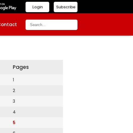
Login
Subscribe
Contact
Pages
1
2
3
4
5