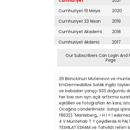
Cumhuriyet
2021
Cumhuriyet 19 Mayıs
2020
Cumhuriyet 23 Nisan
2019
Cumhuriyet Akademi
2018
Cumhuriyet Akdeniz
2017
Cumhuriyet Alışveriş
2016
Our Subscribers Can Login And 
Page
Cumhuriyet Almanya
2015
Cumhuriyet Anadolu
2014
29 BirinciUnun Mütenevvi ve münteha
Cumhuriyet Ankara
2013
EmDermeabilize Satılık ingiliz tay
ve babadan yanşçı 933 doğumlu dörd
Cumhuriyet Büyük
2012
her bas avn ayn açık arttırma suretile
Taaruz
eşkâlleri ve fotoğrafları An kara, Is
2011
Ocağına cönderilmistir. Satışa iştir
Cumhuriyet
Cumartesi
f8632) "Manleberg,, • H l ^ l eskı
2010
4 V Müntehab T ? çeşidlerde N PAL
Cumhuriyet Çevre
2009
TESHİLAT ESHAM ve Tahvilât rehin!