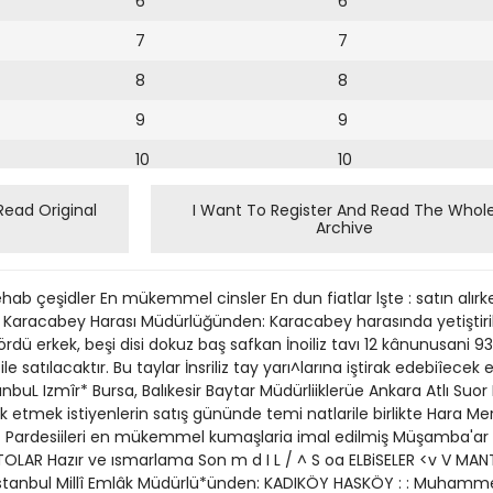
6
6
7
7
8
8
9
9
10
10
11
11
Read Original
I Want To Register And Read The Whol
Archive
12
12
13
b çeşidler En mükemmel cinsler En dun fiatlar lşte : satın alırk
14
ları Karacabey Harası Müdürlüğünden: Karacabey harasında yetişt
ü erkek, beşi disi dokuz baş safkan İnoiliz tavı 12 kânunusani 
15
 satılacaktır. Bu taylar İnsriliz tay yarı^larına iştirak edebiîecek 
tanbuL Izmîr* Bursa, Balıkesir Baytar Müdürliiklerüe Ankara Atlı Suo
16
ak etmek istiyenlerin satış gününde temi natlarile birlikte Hara Me
mez Pardesiileri en mükemmel kumaşlaria imal edilmiş Müşamba'a
17
TOLAR Hazır ve ısmarlama Son m d I L / ^ S oa ELBiSELER <v V 
18
 İstanbul Millî Emlâk Müdürlü*ünden: KADIKÖY HASKÖY : : Muhamm