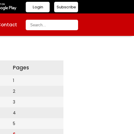
Login
Subscribe
Contact
Pages
1
2
3
4
5