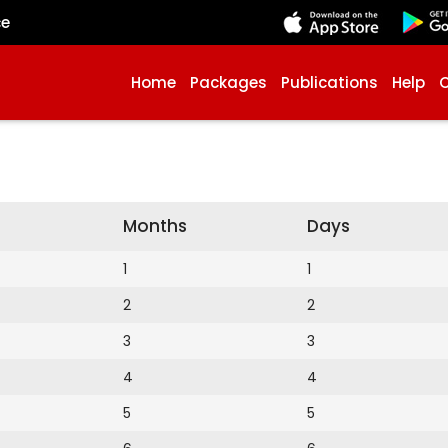
çe
Home
Packages
Publications
Help
Months
Days
1
1
2
2
3
3
4
4
5
5