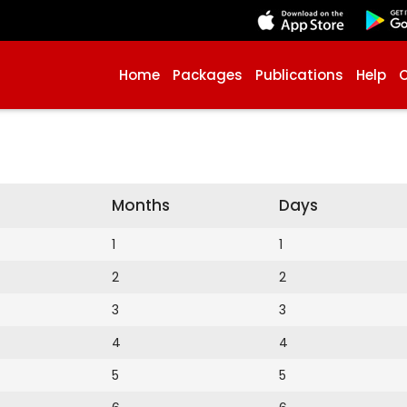
Home
Packages
Publications
Help
Months
Days
1
1
2
2
3
3
4
4
5
5