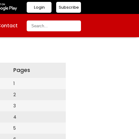
Login
Subscribe
Contact
Pages
1
2
3
4
5