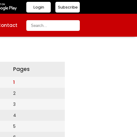
Login
Subscribe
Contact
Pages
1
2
3
4
5