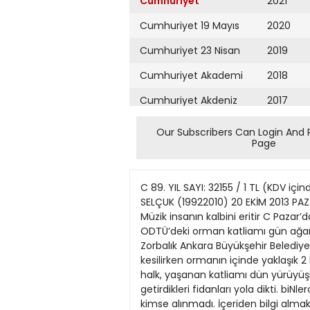
Cumhuriyet
2021
Cumhuriyet 19 Mayıs
2020
Cumhuriyet 23 Nisan
2019
Cumhuriyet Akademi
2018
Cumhuriyet Akdeniz
2017
Cumhuriyet Alışveriş
2016
Our Subscribers Can Login And 
Page
Cumhuriyet Almanya
2015
Cumhuriyet Anadolu
2014
C 89. YIL SAYI: 32155 / 1 TL (KDV i
Cumhuriyet Ankara
2013
SELÇUK (19922010) 20 EKİM 2013 PA
Müzik insanın kalbini eritir C Pazar
Cumhuriyet Büyük
2012
ODTÜ’deki orman katliamı gün ağarınc
Taaruz
Zorbalık Ankara Büyükşehir Belediye
2011
kesilirken ormanın içinde yaklaşık 
Cumhuriyet
Cumartesi
halk, yaşanan katliamı dün yürüyüşl
2010
getirdikleri fidanları yola dikti. b
Cumhuriyet Çevre
2009
kimse alınmadı. İçeriden bilgi almak 