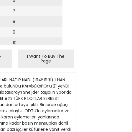
6
7
8
9
10
11
e
I Want To Buy The
Page
12
13
LARI: NADİR NADİ (19451991) İLHAN
14
De buluNDu KArAbüKsPOr’u 21 yeNDi
latasaray’ı Sneijder taşıdı n Spor’da
15
hdit etti TÜRK PİLOTLAR SERBEST
rı dün ortaya çıktı. Binlerce ağaç
16
arazi oluştu. ODTÜ’lü eylemciler ve
çıkaran eylemciler, yanlarında
17
kınına kadar basın mensupları dahil
18
 bazı işçiler küfürlerle yanıt verdi.