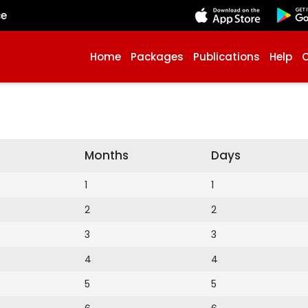
çe
Home
Packages
Publications
Help
Months
Days
1
1
2
2
3
3
4
4
5
5