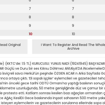
6
6
7
7
8
8
9
9
10
10
11
11
Read Original
I Want To Register And Read The Whol
Archive
12
12
13
çinde) (KKTC’de: 1.5 TL) KURUCUSU: YUNUS NADİ (19241945) BAŞYAZAR
14
ZAR Güçlü ve Duru bir ses KArsu DöNmez ANtAlyA’DA iNcelemeler
’da İsviçreli savcı Herkül’ün peşinde ÖZGEN ACAR n Arka Sayfada Ga
15
a ortaya çıktı. ‘Eli sopalı işçiler’ eylemcileri ve gazetecileri te
si’nin önceki gece tarihi ODTÜ Ormanı’na yaptığı baskının sonuçla
16
2 kilometre uzunluğunda, 50 metre genişliğinde düz ve çamur bir 
e protesto etti. Katliam sonrası kesilen bazı ağaçları ormandan 
17
iNlerce AğAç KesilDi Gece baskınında inşaat sahasının 500 metre ya
18
isteyen eylemcilerin ve gazetecilerin sorularına ellerinde sopa olan