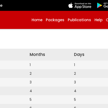
çe
Home
Packages
Publications
Help
Months
Days
1
1
2
2
3
3
4
4
5
5