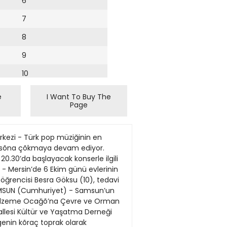
6
7
8
9
10
11
e
I Want To Buy The
Page
12
13
õ Ülkü Günay ve Atatürkçü Düşünce Derneği (ADD) üyeleri de vardõ. ÇYDD Ankara Şube- si ayrõca etkinliğe üzerinde “Cumhuriyet An- kara Günleri’nde birlikteyiz” yazõlõ çelenk de gönderdi. Etkinliği ilk günü, Gramafoncu Ali’nin hazõrladõğõ taş plak dinletisi ile başladõ. Etkinliğin ilk gününde çocuklar da unutulma- dõ. Çocuklar, Ali Nihat Yavşan önderliğinde Tiyatro Pembe Kurbağa tarafõndan hazõrlanan animasyon gösterisini izledi. Tiyatro Pembe Kur- bağa’nõn gösterisinin ardõndan “Ankara’nın Başkent Oluşu” isimli film gösterimi gerçek- leştirildi. Etkinliğin ilk gününde ayrõca karma resim sergisi ile “Ankara’nın Bina Kimlikle- ri” konulu fotoğraf sergisinin açõlõşõ gerçek- leştirildi. Öte yandan Ankara Valisi Kemal Önal baş- kanlõğõnda, 4. Kolordu Komutanõ ve Garnizon Komutanõ Korgeneral Mehmet Emin Alpman, Ankara Anakent Belediye Başkanõ Melih Gök- çek ve beraberindekiler, seğmenler, 85. yõl ne- deniyle Anõtkabir’i ziyaret etti. E T K İ N L İ K L E R D E B U G Ü N ? 12.30-13.30: Gramafoncu Ali - Taş Plak Dinletisi, ? 16.00-17.00: Dinleti - HÜ Ankara Devlet Konservatuvarõ, ? 17.00-19.00: Nu- ray Bayraktar - “Ankara’da Kent Demokrasisi” konulu söyle- şi, H. Gül Güven - “Ankara’da Mimarlık” konulu söyleşi. Çocuklar unutulmadı.Gramofon dinletisi. Esnaf Ahilik Kültürü haftasını kutluyor Haber Merkezi - Türk esnaf ve sanatkârõna yön vererek esnaf teş- kilatõnõn kurulmasõna öncülük eden Akhi Evran Veli adõna 13-19 Ekim tarihleri arasõnda gerçekleş- tirilen “Ahilik Kültürü Hafta- sı”, yurt genelinde düzenlenen çe- şitli etkinliklerle kutlanõyor. Haf- ta nedeniyle Başbakan Recep Tay- yip Erdoğan ve TBMM Başkanõ Köksal Toptan birer mesaj ya- yõnladõ. İSTANBUL’da Taksim Cum- huriyet Anõtõ’nda düzenlenen tö- renle başlayan hafta, 19 Ekim’e dek sürecek. Etkinlikler kapsamõnda Beyazõt- Sultanahmet arasõnda Ahi yürüyüşü ve TRT sanatçõsõ Gülcan Kaya Aralık’õn konseri gerçek- leştirildi. ANKARA Esnaf ve Sanatkârla Odalarõ Birliği’nde gerçekleştirilen etkinlikte Ahilik geleneğinin ya- şatõlmasõ gerektiği vurgulandõ. İZMİR’de İzmir’de esnaf örgü- tü ilk olarak Cumhuriyet Ala- nõ’ndaki Atatürk Anõtõ’na çelenk koydu. Topluluk daha sonra Ke- meraltõ girişinde kurulan eski mes- leklerle ilgili standlarõ ve Kemeraltõ esnafõnõ ziyar
14
15
16
17
18