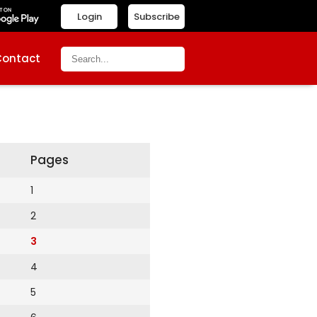
Login
Subscribe
Contact
Pages
1
2
3
4
5