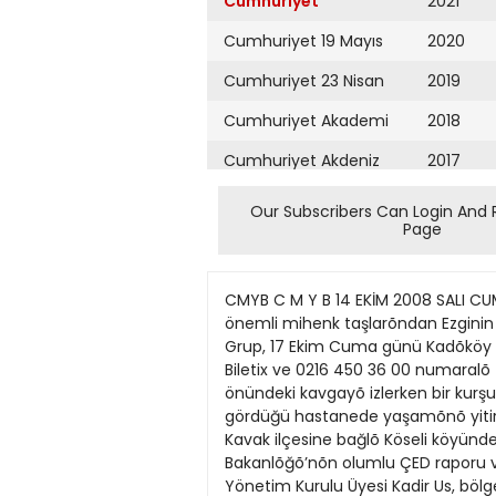
Cumhuriyet
2021
Cumhuriyet 19 Mayıs
2020
Cumhuriyet 23 Nisan
2019
Cumhuriyet Akademi
2018
Cumhuriyet Akdeniz
2017
Cumhuriyet Alışveriş
2016
Our Subscribers Can Login And 
Page
Cumhuriyet Almanya
2015
Cumhuriyet Anadolu
2014
CMYB C M Y B 14 EKİM 2008 SALI CUMHURİYET SAYFA HABERLER 3 Ezginin Günlüğü Kadıköy’de Haber Merkezi - Türk pop müziğinin en önemli mihenk taşlarõndan Ezginin Günlüğü, sanatõnõn 27. yõlõnda konserleriyle sevenlerinin karşõsõna çõkmaya devam ediyor. Grup, 17 Ekim Cuma günü Kadõköy Halk Eğitim Merkezi’nde İstanbul’lu dinleyicileriyle buluşuyor. Saat 20.30’da başlayacak konserle ilgili Biletix ve 0216 450 36 00 numaralõ telefondan bilgi alõnabilir. Besra maganda kurbanı Haber Merkezi - Mersin’de 6 Ekim günü evlerinin önündeki kavgayõ izlerken bir kurşunun başõna isabet etmesi sonucu yaralanan ilköğretim 5. sõnõf öğrencisi Besra Göksu (10), tedavi gördüğü hastanede yaşamõnõ yitirdi. Olayla ilgili 5 kişi tutuklanmõştõ. Taşocağına olumlu rapor SAMSUN (Cumhuriyet) - Samsun’un Kavak ilçesine bağlõ Köseli köyünde kurulmasõ planlanan Kavçim Entegre Çimento Fabrikasõ ve Malzeme Ocağõ’na Çevre ve Orman Bakanlõğõ’nõn olumlu ÇED raporu vermesi köylülerin tepkisine neden oldu.Köseli Köyü Marsulla Mahallesi Kültür ve Yaşatma Derneği Yönetim Kurulu Üyesi Kadir Us, bölgede ormanlõk alanlarõn taşocaklarõyla katledildiğini raporda bölgenin kõraç toprak olarak gösterildiğine dikkat çekti. Us, “250 hektar orman alanõ yok olacak. Güneyde 20 hektar orman alanõ yandõğõnda kõyamet koparken burada 250 hektar heba olduğunda isyan çõkar” diye konuştu. Selçuker’e son görev İstanbul Haber Servisi - Solunum yetmezliği nedeniyle hayatõnõ kaybeden gazeteci, spiker ve radyo-TV alanõnda ilk devlet sanatçõsõ unvanõna sahip Nedret Selçuker, dün son yolculuğuna uğurlandõ. Nedret Selçuker (70) için ilk tören, Türkiye Gazeteciler Cemiyeti’nde (TGC) düzenlendi. Selçuker’in cenazesi, TRT İstanbul Radyosu’na götürüldü. Buradaki törenin ardõndan Selçuker’in cenazesi, ikindi vakti Teşvikiye Camisi’nde kõlõnan cenaze namazõn ardõndan Karacaahmet Mezarlõğõ’nda toprağa verildi. Ek yerleştirmede süre uzadı ANKARA (Cumhuriyet Bürosu) - Üniversitelere ek yerleştirme işlemleri bugün saat 17.00’ye kadar uzatõldõ. ÖSYM’den yapõlan açõklamada, 2008 ÖSYS Ek Yerleştirme tercih işlemlerinin süresinin bugün saat 17.00’ye kadar uzatõldõğõ bildirildi. Açõklamada, “İşlemler salõ günü saat 17.00’de kesin olarak sona erecektir” denildi. ÖSYM, başvuru süresini 8-13 Ekim olarak belirlemişti. Allianoi için umut ışığı İZMİR (Cumhuriyet Ege Bürosu) - Bergama’daki antik Allianoi yerleşimi için umut õşõğõ belirdi. Kültür ve Turizm Bakanlõğõ’nõn, antik kentin etrafõnõn duvarla çevrildikten sonra Yortanlõ Barajõ’nõn sularõ altõnda bõrakõlmasõ önerisi, bilirkişi heyetince dayanaksõz bulundu. Çevrecilerin İzmir İdare Mahkemesi’ne açtõklarõ dava kapsamõnda bölgede inceleme yapan heyet hazõrladõğõ raporda, daha gerçekçi çözüm yollarõnõn bulunmasõnõ istedi. Antidep
Cumhuriyet Ankara
2013
Cumhuriyet Büyük
2012
Taaruz
2011
Cumhuriyet
Cumartesi
2010
Cumhuriyet Çevre
2009