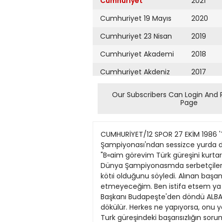
Cumhuriyet
2021
Cumhuriyet 19 Mayıs
2020
Cumhuriyet 23 Nisan
2019
Cumhuriyet Akademi
2018
Cumhuriyet Akdeniz
2017
Cumhuriyet Alışveriş
2016
Our Subscribers Can Login And 
Page
Cumhuriyet Almanya
2015
Cumhuriyet Anadolu
2014
CUMHURİYET/12 SPOR 27 EKİM 1986 'Türk güreşini kurtarmak benim görevim değiLJ SERDARK1ZIK Budapeşte'deki Dunya Güreş Şampiyonası'ndan sessizce yurda dönen Federasyon Başkanı Tahsin Albayrak, son yıllardaki başansızlığı, "yağlı güreşe" bağlarken, "B«aim görevim Türk güreşini kurtarmak değfl«ür. Yetkiterim belHdir, konunun çöznmu devlel politikasına baghdır" dedi. Budapeşte'deki Dünya Şampiyonasmda serbetçileri "başarılı'V grekoromencileri "şanssız" olarak değerlendiren Tahsin Albayrak, gureşteki gidişin yine de kötıi olduğunu söyledi. Alınan başansız sonuçlardan sonra her zaman "istifa" konusunun gündeme geldığine değinen Albayrak, "tstifa etmeyeceğim. Ben istifa etsem ya da gitsem, güreş kurtulor mu? Bir başkası gelse işler diizeJir mi?" diye konuştu. Güreş Federasyonu Başkanı Budapeşte'den döndü ALBAYRAKTAN Ben istifa etsem güreş kurtulur mu? Yağlı güreşi önleyemezsek, güreşçilerimiz minderde dökülür. Herkes ne yapıyorsa, onu yapmak gerekir. Türk güreşini kurtarmak federasyonun işi değil. Federasyon Başkanı Tahsin Albayrak, Turk güreşindeki başarısızlığın sorumlusu olarak yağlı gureşi gösterdi ve bu konu çözumlenmedikçe alınan sonuçlann değişmeyeceğı göruşuniı savundu. Gıireşçilerin bu alana, ekononomik nedenlerden dolayı yöneldiklerinı anımsatmamız üzerine Albayrak, "Yağlı güreş ekmek kapısı, ama bunu önleyemedikçe güreşçilerimiz minderde dökülecek, alü dakika güreş çıkaramayacak" karşıhğmı verdi. Turk güreşi için yapılacaklaruı sır olmadığına değinen Federasyon Başkanı Albayrak, güreşçılerin tum sorunlarının çözülmüş, ıyi çalıştıncüar elinde yetiştirilmiş olmalan gerektiğine dikkati çekti ve şu göruşlere yer verdi: "Herkes ne yapıyorsa onu DÜNYA GÜREŞ ŞAMPİYONASI SONA ERDİ FKA, puan kaybetti 82 kilo fınal maçında Macar ve Polonyalı güreşçiler diskalifiye edilince, 10 bin izleyici bir saat süren protesto yaptı. FILA'nın her iki güreşçiye de madalya vermek istemesi, daha da büyük tepkilere neden oldu. HALİL ÖZER BUDAPEŞTE Grekoromen Dünya Gureş Şampiyonası'nda dun beş kiloda final karşılaşması yapıldı. 82 kılo fınal maçında ıse Macar ve Polonyalı guruşçilen, hakemler diskalifiye edınce ortalık karıştı. Ve salonda bulunan yaklaşık 10 bin kişi bır saate kadar olayı protesto etti. 82 kiloda Macar Kamaromı ile Polonyalı Daras arasındakı fınal maçı her yönüyle üginç bır mucadeleydi. Salonda bulunan bınlerce taraftann desteğıni alan Kamaromi, rakibine oranla biraz daha üstundıl. Ama daha sonra oyunda denge kuruldu. Ikinci yarıda ise her iki güreşçınin ikişer ihtan oldu. Pasif gureşleri biraz daha sürünce de hakemler iki güreşçiyi diskalifiye ettı. Bu karar sonrasında salonda bulunan 10 bin Macar ayaklandı Yer gök protesto gösterılerı ile ınledi. Yaklaşık bir saat süren göstenler sırasında FILA yetkılılen tolanüya gırdı. Toplantı sırasında ıse protestolar hâlâ sürüyordu. Nitekim bir FILA yetküisi yapoğı
Cumhuriyet Ankara
2013
Cumhuriyet Büyük
2012
Taaruz
2011
Cumhuriyet
Cumartesi
2010
Cumhuriyet Çevre
2009