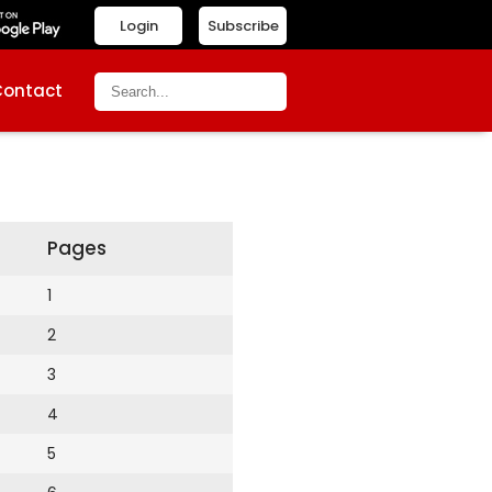
Login
Subscribe
Contact
Pages
1
2
3
4
5