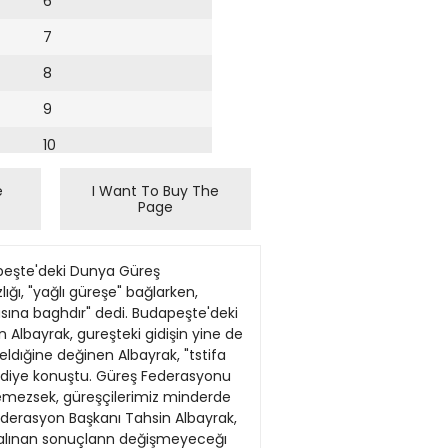
6
7
8
9
10
11
e
I Want To Buy The
Page
12
13
oslavya ile karşılaşacak olan A Milli Takımımızda K.Metin ve Tanju'nun sakatlıkları üzüntü yarattı. ARİF KIZILYALIN Avrupa Futbol Şampiyonası grup eleme maçlanndan ılkinı Yugoslavya ile oynayacak olan (A) ve Ümıt Mıllı takımlanmız, dun THY'ye aıt bir uçakla Split'e gitti. Çınar Otelı'nde önceki akşam bıraraya gelen ve dun Yugoslava'ya gıden milli takımımızda Gençlerbırlığj'nden Metin ve Tanju'nun sakatlıklan olduğu açıklandı. Tanju'nun çarşamba gunkü maçta oynayabileceğinı belırten teknik adamlar Metın'ın oynama şansının olmadığını belırttıler. Hareketten önce son bır açıklama yapan teknik dırektör Coşkun özan, golsüz geçen haftarun mıllı takım için dezavantaj olduğunu söyledi Ozan, üst üste gelen sakathklann ta ELTOPU LİGt Arçelik rahatkazandı İTÜ: 29 Karşıyaka: 21 SALON: Bağlarbaşı Spor Salonu. HAKEMLER: Ümıt Sumertaş (5). Bekır Kar (5). tTÜ: Rasım (6) (Faruk 4)Olgun (4) I, Nahıt (5), Bülent (4) I, Ahmet (6) 3, Yakup (8) 11, Korhan (6) 5Gökhan (4), Mutluhan (S) 4, Ersin (4) 2, thsan (4) 2. KARŞIYAKA: Ibmhim (5hK. tbrahim (5) 4, Aykan (7) 10, B. Mustafa (4) 2, Engın (4) 1, Yüksel (4) 1, K. Mustafa (4) 2Taner (3), Adnan (3) 1, Murat (3). İLK YARI: 116 (İTÜ lehine). İKİ DAKİKA CEZASI: Gökhan, Nahit, Bülent, Ahmet (2) (İTÜ), Engın, Yüksel, Murat (Karşıyaka). 7 METRE ATIŞI: Yakup 3/3 (İTÜ), Aykan. 5/5, Adnan. 1/1 (Karşıyaka). Bir süredir beyin tümöründen tedavi görtiyordu E Bahçeii Hüseyin öldü 29 yasındaki Hüseyin Çakıroğlu, Milli Takım ve Fenerbahçe'nin gözde futbolcusuydu. Amerika'dan geldikten sonra hastalığı ilerleyen Hüseyin, son 4 gündür komadaydı. Spor Scrvisi Fenerbahçe'nin milü futbolcusu Hüseyin Çakıroğlu, tedavi görmekte olduğu Amerikan Hastanesi'nde dun sabah saat 09.00'da öldü. Üç yıldır Fenerbahçe'de bulunan Hüseyin, büindiği gibi bir süredir tedavi gönnekteydi Fenerbahçe'nin bir antrenmanında hafif gelen topa vurduğ
14
15
16