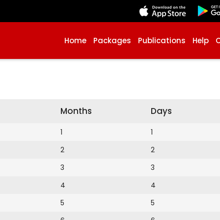
Home
Packages
Publications
Help
Months
Days
1
1
2
2
3
3
4
4
5
5