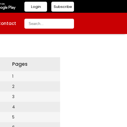
Login
Subscribe
Contact
Pages
1
2
3
4
5