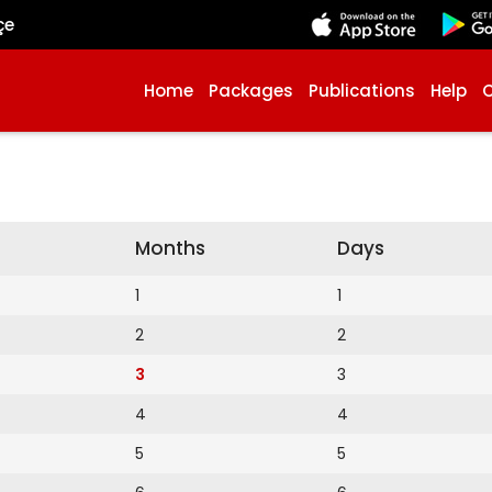
çe
Home
Packages
Publications
Help
Months
Days
1
1
2
2
3
3
4
4
5
5