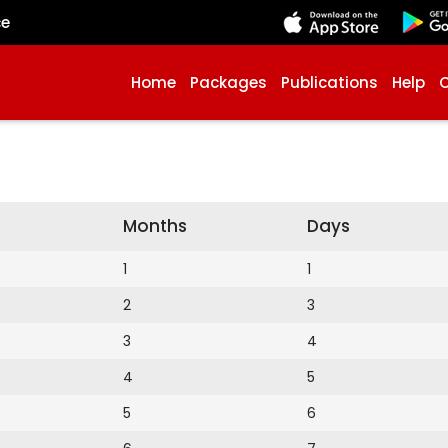
çe
Home
Packages
Publications
Help
Months
Days
1
1
2
3
3
4
4
5
5
6