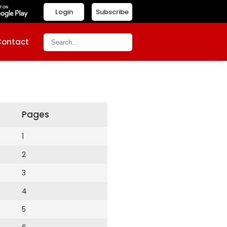
Login
Subscribe
Contact
Pages
1
2
3
4
5