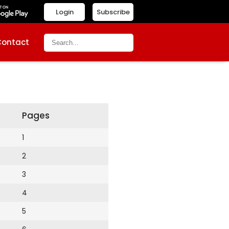
Login
Subscribe
Contact
Pages
1
2
3
4
5