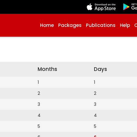
Home
Packages
Publications
Help
Months
Days
1
1
2
2
3
3
4
4
5
5