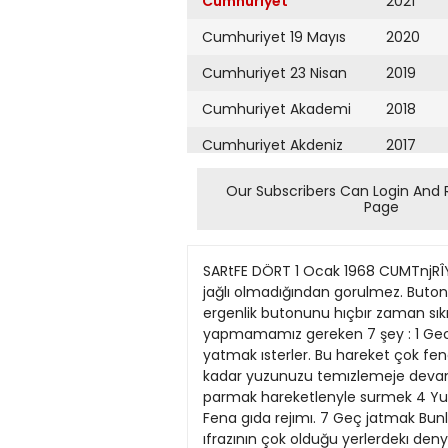
Cumhuriyet
2021
Cumhuriyet 19 Mayıs
2020
Cumhuriyet 23 Nisan
2019
Cumhuriyet Akademi
2018
Cumhuriyet Akdeniz
2017
Cumhuriyet Alışveriş
2016
Our Subscribers Can Login And 
Page
Cumhuriyet Almanya
2015
Cumhuriyet Anadolu
2014
SARtFE DÖRT 1 Ocak 1968 CUMTnjRÎYET HELENA RUBIN5TEIN HAYATINI * JHEBf Sonra butonlar iızerıne dezenfektan bır krem surun. Bu krem jağlı olmadığından gorulmez. Butonları yok eder, sebum ıfrazını tabıî hale getırır. Akşamlan sabahkıleri aynen tekrarlayın. Sıvılce ve ergenlik butonunu hıçbır zaman sıkıp yoketmeye kalkmayın. Butonlara karşı asceptızan bır krem faydalıdır. ılerıye atabılırsınız Katıyen yapmamamız gereken 7 şey : 1 Gece makıja] çıkarmadan jatmak Kadınlar eve yorgun donunce makıya] çıkarmaya uşenırler, hemen yatmak ısterler. Bu hareket çok fena netıceler verır. Toz toprak yuzdeki porları kapar Demakıvaj pamuk vej a kağıdı beyaz çıkınca^a kadar yuzunuzu temızlemeje devam edın. 2 Makıya] fonunun kalın oluşu. Bu kusur porları kapar 3. Makıyaj fonu ve kremlerınl sert parmak hareketlenyle surmek 4 Yuzunuzu guneşten ve açık havadan gereken şekılde korumamak 5 Temız havadan yoksun kalmak, 6 Fena gıda rejımı. 7 Geç jatmak Bunlara «7 gunah» denılır. YÜGL1CILTLER GüZELLiK S1RLARINI ANLATIYOR İtî\ REJİM drrın, bır tamponla yağ ıfrazının çok olduğu yerlerdekı denye gırmesını temın edın. Haftada 23 kere erıven granulelerle genel bır temızhk yapın. Bu mamul açık porlara gırer, sıyah noktaları yok eder. Hassas ciltler Sabah derinızı sulu bır demakıvan ıle temızleyın, sonra demakıvor ıle sılın. Ot hulâsasından \e bal ıle japılmış bır losyon vardır Bunu surun Bu losyon dennm kurumasına mânı olur Dennıze ajnca hydrate edıcı mâmul surun. Makıvajınız bu mamul uzennde tam bır sekılde kalır. Akşam sabah olduğu gıbı derinızı demakıyan ıle temızleyın. Bazı kısımlan yağh, dığer tarafları kuru cıltler Tejırm : Bovle derıler çok gorulur. Yanaklar kuru olduğu halde burun, alın ve çene yağlıdır Sabah yuzu sulu demakıyan ile temızleyın. Yağh kısımlara (burun, alın, çene) astrenjan los>on surun. Kuru kısımlara (yanağa) hydratan surun. Haftada ıkı kere yuzun yağh kısımlarını granulelerle temızlevın, sonra astrenjan losyon surun. Yaşlandıkça, besleyıcı kreme ıla\e olarak hjdratan krem kullanın Guzelhk mamullerı yapan ve satan bır ış kadını olduğumdan herkesın onune buruşuk ve \orgun bır cıltle çıkamazdım Benı 20 vaş kuçuk sanırlar. Senelet geçtıkçe cılt esnekhğını kaybeder, ıhtıyarlar. Üst kısmı gıttıkçe kurur, >ağ ıfrazı azalır. Derı daha ınce olur. Hatlar ve burusuklar daha gorunur Fakat sabah \e akşamlan bırkaç dakıka cıldınıze ıtına edersenız, ıhtıyarlığın başlama senelerını ftiıeUlğiade dlt büyiik bnem ta$u. Yağ guddelen farla çalışır, yuz parlak olur. Porlar gemşler. Boyle cıltler tozlan tutar, porl»r kapanır. Sıyah noktalar o zaman meydana çıkar. Sabah ve akşam: Asceptisant demak
Cumhuriyet Ankara
2013
Cumhuriyet Büyük
2012
Taaruz
2011
Cumhuriyet
Cumartesi
2010
Cumhuriyet Çevre
2009