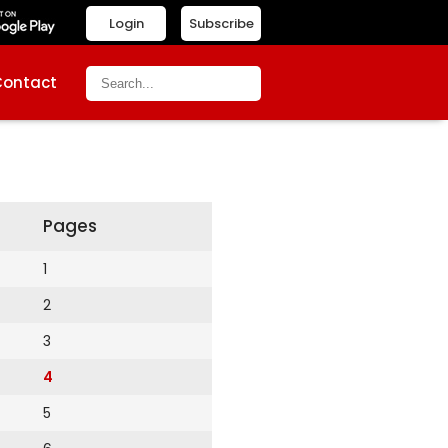
Login
Subscribe
Contact
Pages
1
2
3
4
5