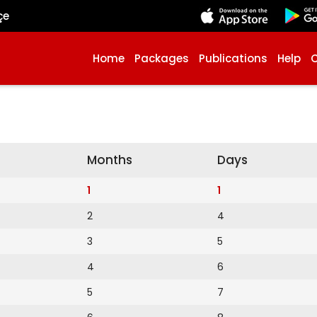
çe
Home
Packages
Publications
Help
Months
Days
1
1
2
4
3
5
4
6
5
7