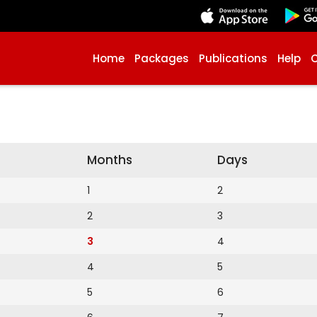
Home
Packages
Publications
Help
Months
Days
1
2
2
3
3
4
4
5
5
6