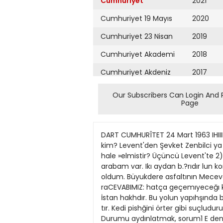
Cumhuriyet
2021
Cumhuriyet 19 Mayıs
2020
Cumhuriyet 23 Nisan
2019
Cumhuriyet Akademi
2018
Cumhuriyet Akdeniz
2017
Cumhuriyet Alışveriş
2016
Our Subscribers Can Login And 
Page
Cumhuriyet Almanya
2015
Cumhuriyet Anadolu
2014
DART CUMHURÎTET 24 Mart 1963 IHIIIIIIIIMIIU )t:'iııııııiııııııııııııııııııııııııııi!iııııııııııııııımııııııi!iiiiııııııııııııııııııı ıımııııııııııııiMiımııııııııııııııııııııııııııııııııııuııı Bıınıııt sorumlusu kim? Levent'den Şevket Zenbilci ya tandaş olarak ilgilılerden »oruyorum: 1) Bu yol, bu kadur kı»» bir ııjor: oturu^orurh. zamanda neden bu hale »elmistir? Üçüncü Levent'te 2) Hangi tarihte, hangi müteahhit Borç, harç tedank eHiğıia tarafmdan yapılmıştır? 3) Bu yobir arabam var. Ikı aydan b.?rıdır lun kontrol mimarı, yahut kontrol arabamla 'j yerıme âdeta gıdemez mühendisi kimdi? İlgililerin buna oldum. Büyukdere asfaltının Mecevap vermesini ısrarla bekliyocidıyekoyden Dordüncü Levende rum. kadar olan kısmı, vasıtaların raCEVABIMIZ: hatça geçemıyeceğı kadar bozulmuştur. Bu yol vapıîalı. anc;tk 45 Okurumuz yerden jöğe kadar yıl oluyor. Buna karşılık, İstan hakhdır. Bu yolun yapıhşında babulda 20 yıl once .vapıltmş ne as zı bıt yenıkleri olduğu mııhakkakfait yollar var ki. hâlâ demir gıbi tır. Kedi pishğini örter gibi suçluduruyor. Buyükdere asfaltının bu ları saklamakta hiç bir faıde yok E kadar kısa bir zamanda. korkunç tur. Durumu aydınlatmak, sorum1 E denılecek kadar boyie bozulması luları gun ışığına çıkarmak lâzımiçın, yol inpaatı ıçın gereulı en il dır. kel şartlara bile rıayet ertılrned.ği, işın içinde geniş ölçude sııu'tımalEmekli Sandığı Genel ler oiduğu, bu suiistimallere beieMüdürlüğüne teşekkür diyece, gerekli kontrol yapılmamakla goz 3'umuiduEu apaç;k bir ederiz hakikattir. Vergi bdiyen bir va7 Mart 1963 tanhli gazetemizin «Okurlarla Başbasa» sütununda yayımlanan ve 6 av uzatılan emek 8 9 lilik borçlanma «üresinden faydalanıp faydalanamıyacağmı öSrenmek istiyen Kozlu'daki bir okuru İ muzun mektubu ile ilgili olarak. ! E Emekli Sandıgı Genel Müdürlü|E ğünden aşağıdaki açıklayıcı yazı alınmıştır: «Sütununuzda vayımlanan mektup üzerine, adı geçene gönderilen izahlı mektubumuzun bir örneji üişikte takdim edilmiştir Stndığımız çalıjmalanna ait izah larda bulunabilmemize imkân veren bu gibi nesriyatınızı büyük E SOLDAK İAĞA: bir alâka ve memnuniyetle karsı1 E 1 Irakta «on ihtilill y*p»nlann ladığımızı tebarüz ettirirken. mek baştnda bulunan Albay Artf in kendlslne uygun gördüjil askert unv»n. tubun altındaki cevabınıza her za E 3 Batı Anadolu kabadayılan (ço man için liyakat kesbetme gayre1 = emin bulu'E ful). bir harfln okunuşu. 3 B« tinde bulunacajfımıza vük v« toptan ajıçvert? jıpm« mes nulmasını bilhassa rica ederiz.» ' E HAFT/YîiîN SMAtARI Esrâ üvey ana eline 1 3 1 4 yaıında dftşmSştfi. Babaaı pek hırlı blr adam de|11dl. An«aı »xnn ı«man hasta yattıktan ırara jföıönü hayata yumnnca, ba bası olaeak a&nrtaı 
Cumhuriyet Ankara
2013
Cumhuriyet Büyük
2012
Taaruz
2011
Cumhuriyet
Cumartesi
2010
Cumhuriyet Çevre
2009