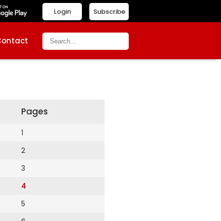
Login
Subscribe
Contact
Pages
1
2
3
4
5