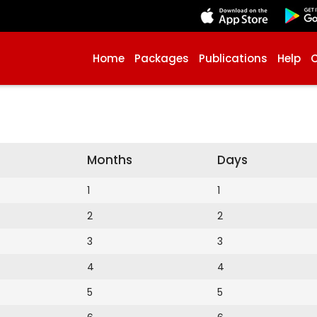
Home
Packages
Publications
Help
Months
Days
1
1
2
2
3
3
4
4
5
5