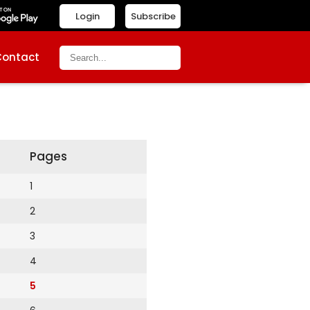
Login
Subscribe
Contact
Pages
1
2
3
4
5