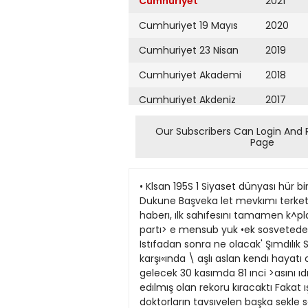
Cumhuriyet
2021
Cumhuriyet 19 Mayıs
2020
Cumhuriyet 23 Nisan
2019
Cumhuriyet Akademi
2018
Cumhuriyet Akdeniz
2017
Cumhuriyet Alışveriş
2016
Our Subscribers Can Login And 
Page
Cumhuriyet Almanya
2015
Cumhuriyet Anadolu
2014
• Klsan 195S 1 Siyaset dünyası hür bir adam kaybediyor «Onumuzdekı 5 nısan gunu Wınston Chuıchıll Majeste Kralıçe ve Edmburg Dukune Başveka let mevkımı terketmek arzusunu bıldırecek » Geçen pazartesı sabahı, gunluk Işçı Partısı gazetesı, Daıly Herald, bu haberı, ılk sahıfesını tamamen k^plavan bır başlıkla verdı ve ılâve ettı «Edcn 5 nısanda yenı vanfesıne başlayacaktır'» Muhafazakâr partı> e mensub yuk •ek sosveteden hanımların »alonla rında da Lady Churchıll'ın «bır apartıman» aradığı soylenerek haber teyıd edıldı Istıfadan sonra ne olacak' Şımdılık Sır VVınston ve Lady Clenvntıne Paskal\a tatılını Sıcıhada geçırecekler Akdenızın berrak suları karşı«ında \ aşlı aslan kendı hayatı olan bu olçuler dışındakl varlık hskkında duşunmeğe zaman bulmuş olacak Sır VVınston Churchıll gelecek 30 kasımda 81 ınci >asını ıdrak edecektır Dort ser* daha sabretsevdı 84 vaşmda ıktı darı terkeden Gladstone tarahndan te<=ıs edılmış olan rekoru kıracaktı Fakat ışın bu gıdışını aılesmın muşfık ve endışelı zorlaması, gunun sıyasi meselelerının kansıkhğj ve bılhas'a doktorların tavsıvelen başka sekle soktu Sır Wınstor> Churchıll, siyaset sahnesmı terkedeken esef duymaktan gen kal. mıyor Aynı zamanda onun çekılı $uiı eormekten teessur duymamak mumkun değıl Prense* Margaret de en çok teessur duyanlar ara«ındadır zıra Sır Wınston Churchıll, Prensesm en seçkın dortlanndan bırıdır 1 ı 1 • K T İ I1 A L A R 1 Sandallarla 1 NewYork'ta açılan bır »u spor lan »ergısmde iandal ve motorler ıçın ufak bır radar cıhazı da gosterılmıştır Dıger yenılıkler ara«mda dıkkatı çeken cıhaz, kuçuk teknelen muhtemel tehhkelerden koruyacaktır Meselâ ııslı, yağmurlu veya hrtınalı havalarda lırnana girıp çıkarken teknelerın marui kalacaklan çarpışmalan onleyescek goz gozu gormez bır hav amn ıçınde ıstıkamet tayını ıle hava şartlannın hazırladığı uzak veja jakın engelleıı gormege >ara\acaktır Pazar veya tatıl gunlenni denız le geçırmek ıstnen amator de nızcılere bılhassa tavsıve edılen bu kuçuk radar aletı denız uzer n de bırden bozan havaja karfı korunma vasıtasıdır Aynasmda tekne ıçın tehlıkeli olabılecek her turlu engelı gosterdığı ıçın ona (kuçuk denız adamlarınin gozu» denmektedır Aynı ısmın, ufak teknelerde lç goren balıkçı veya kajıkçılar» ds «umulu tabııdir Çunkü ınsanın gozunu kor eden o şartlar ıçınde »teknığın gozu» imdada vetışecektır Alet hakkmda verılen bılgı kısaca şudur 1500 metre mesafeden gosteiTnedıgı |ey vokrur Su uze r me atılmış yabancı bır cısım bu mesafe dahı1 nde Rorulebıldığı gıbı esasen orada mevcud sabıt manıalarda gomlebıhr Meselâ bır a§ac kutuŞfl veva su vuzunde ancak seçılen bır taş do^ kuntusfl gıbi Dahn btıjuk cMmler 1*> kilonT»trehk bır çevcrcden avnava aksedıyor Yani bu mesafemn 1 ^=£XirftriIMMllıiIliitlltltlMltljJitliMIMJflI
Cumhuriyet Ankara
2013
Cumhuriyet Büyük
2012
Taaruz
2011
Cumhuriyet
Cumartesi
2010
Cumhuriyet Çevre
2009