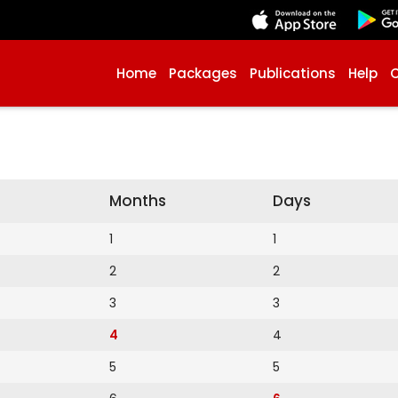
Home
Packages
Publications
Help
Months
Days
1
1
2
2
3
3
4
4
5
5