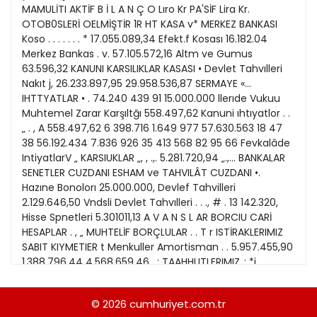
21
MAMULİTI AKTİF B İ L A N Ç O Lıro Kr PA'SİF Lira Kr.
Kitap Eki
1989
OTOB0SLERİ OELMİŞTİR 1R HT KASA v* MERKEZ BANKASI
22
Koso . . . . . . . * 17.055.089,34 Efekt.f Kosası 16.182.04
Özel Ekler
1988
Merkez Bankas . v. 57.105.572,16 Altm ve Gumus
23
63.596,32 KANUNI KARSILIKLAR KASASI • Devlet Tahvılleri
Özel Okullar
1987
Nakıt j, 26.233.897,95 29.958.536,87 SERMAYE «...
24
Sevgililer Günü
IHTTYATLAR • . 74.240 439 91 15.000.000 llerıde Vukuu
1986
25
Muhtemel Zarar Karşıltğı 558.497,62 Kanuni ıhtıyatlor . .
Siyaset Eki
1985
„ . , A 558.497,62 6 398.716 1.649 977 57.630.563 18 47
26
38 56.192.434 7.836 926 35 413 568 82 95 66 Fevkalâde
Sürdürülebilir yaşam
1984
IntiyatlarV „ KARSIUKLAR „, , .,. 5.281.720,94 „.,... BANKALAR
27
Turizm Eki
SENETLER CUZDANI ESHAM ve TAHVILÂT CUZDANI •.
1983
28
Hazıne Bonolorı 25.000.000, Devlef Tahvilleri
Yerel Yönetimler
1982
2.129.646,50 Vndsli Devlet Tahvılleri . . ., # . 13 142.320,
29
Hisse Spnetleri 5.301011,13 A V A N S L AR BORCIU CARİ
1981
HESAPLAR . , „ MUHTELİF BORÇLULAR . . T r ISTİRAKLERIMIZ
30
SABIT KIYMETIER t Menkuller Amortisman . . 5.957.455,90
1980
1.388.796,44 4.568.659.46 , : TAAHHUTLERIMIZ.,; *i . .
MEVDUAT ve CARİ HESAPLAR 45.572.977 3.205
1979
164.483.655 584.156 3.254.258 02 08 40 63 Tasorruf
© 2026
cumhuriyet.com.tr
1978
Mevduatı *..vs Dığer Mevduat • •* 200 806.955,18 Tıcorî