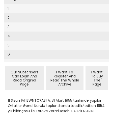
Cumhuriyet Sağlıklı Beslenme
2002
9
1
Cumhuriyet Sokak
2001
10
2
Cumhuriyet Spor
2000
11
3
Cumhuriyet Strateji
1999
12
4
Cumhuriyet Tarım
1998
13
5
Cumhuriyet Yılbaşı
1997
14
6
Çerçeve Eki
1996
15
7
Çocuk Kitap
1995
16
Our Subscribers
I Want To
I Want
8
Dergi Eki
1994
Can Login And
Register And
To Buy
17
Read Original
Read The Whole
The
Ekonomi Eki
Page
Archive
Page
1993
18
Eskişehir
1992
19
11 Sisan İMI BWNTC?AS! A. 31 Mart 1955 tarıhinde yapılan
Evleniyoruz
1991
Ortaklar Genel Kurulu toplanttsında:taadLk^ediLen 1954
20
Güney Dogu
yılı bilânçosu ile Kar^ve ZarariHesabı PABRİKALARIN
1990