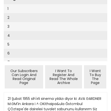
Cumhuriyet Sağlıklı Beslenme
2002
9
1
Cumhuriyet Sokak
2001
10
2
Cumhuriyet Spor
2000
11
3
Cumhuriyet Strateji
1999
12
4
Cumhuriyet Tarım
1998
13
5
Cumhuriyet Yılbaşı
1997
14
6
Çerçeve Eki
1996
15
7
Çocuk Kitap
1995
16
Our Subscribers
I Want To
I Want
8
Dergi Eki
1994
Can Login And
Register And
To Buy
17
Read Original
Read The Whole
The
Ekonomi Eki
Page
Archive
Page
1993
18
Eskişehir
1992
19
21 Şubat 1955 sih'ırli sinema yıldızı diyor ki: AVA GARDNER
Evleniyoruz
1991
M.GM'in Ankara i ^ OKithaipa&ula Ğstcmbul
20
Güney Dogu
ÇÖztepe'de daireleıi tuvalet sabununu kullanırım Siz
1990