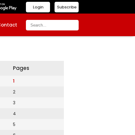
Login
Subscribe
Contact
Pages
1
2
3
4
5