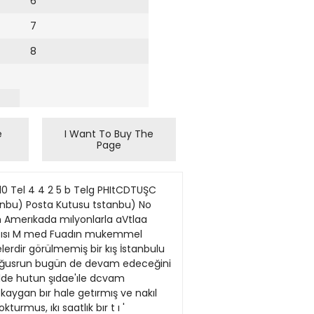
6
7
8
e
I Want To Buy The
Page
0 Tel 4 4 2 5 b Telg PHItCDTUŞC
anbu) Posta Kutusu tstanbu) No
n Amerıkada mılyonlarla aVtlaa
 Yazısı M med Fuadın mukemmel
lerdir görülmemiş bir kış İstanbulu
 soğusrun bugün de devam edeceğini
ılde hutun şıdae'ıle dcvam
aygan bır hale getırmış ve nakıl
urmus, ıkı saatlık bır t ı '