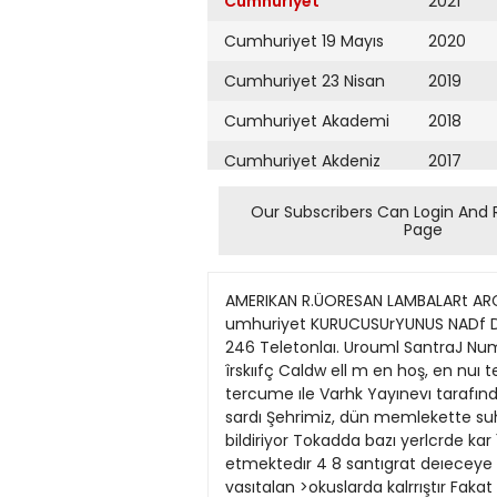
Cumhuriyet
2021
Cumhuriyet 19 Mayıs
2020
Cumhuriyet 23 Nisan
2019
Cumhuriyet Akademi
2018
Cumhuriyet Akdeniz
2017
Cumhuriyet Alışveriş
2016
Our Subscribers Can Login And 
Page
Cumhuriyet Almanya
2015
Cumhuriyet Anadolu
2014
AMERIKAN R.ÜORESAN LAMBALARt ARC 
Cumhuriyet Ankara
2013
umhuriyet KURUCUSUrYUNUS NADf DnC
246 Teletonlaı. Urouml SantraJ Nu
Cumhuriyet Büyük
2012
îrskııfç Caldw ell m en hoş, en nuı
Taaruz
tercume ıle Varhk Yayınevı tarafında
2011
sardı Şehrimiz, dün memlekette su
Cumhuriyet
Cumartesi
bildiriyor Tokadda bazı yerlcrde k
2010
etmektedır 4 8 santıgrat deıeceye 
Cumhuriyet Çevre
2009
vasıtalan >okuslarda kalrrıştır Fakat