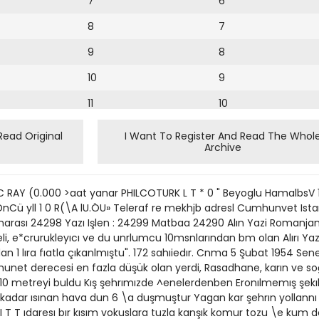
7
6
8
7
9
8
10
9
11
10
12
11
Read Original
I Want To Register And Read The Whol
Archive
12
13
RAY (0.000 >aat yanar PHILCOTURK L T * 0 " Beyoglu HamalbsV 1
14
ü yll 1 0 R(\A lU.ÖU» Teleraf re mekhjb adresl Cumhunvet Ist
marası 24298 Yazı Işlen : 24299 Matbaa 24290 Alın Yazi Romanja
15
 teli, e*crurukleyıcı ve du unrlumcu 10msnlarından bm olan Alırı
n 1 lıra fıatla çıkanlmıştu". 172 sahıiedır. Cnma 5 Şubat 1954 Sene
16
hunet derecesi en fazla düşük olan yerdi, Rasadhane, karın ve
ar 10 metreyi buldu Kış şehrımızde ^enelerdenben Eronılmemış şek
17
kadar ısınan hava dun 6 \a duşmuştur Yagan kar şehrın yollannı k
18
 I T T ıdaresı bır kısım vokuslara tuzla kanşık komur tozu \e kum dokt