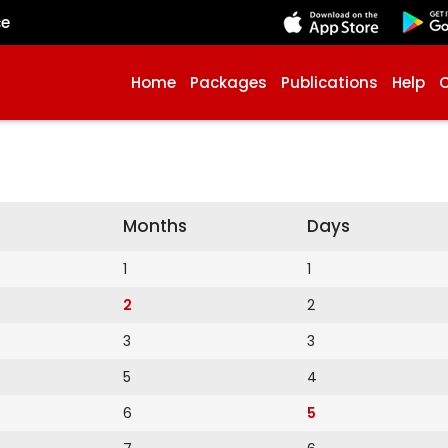
çe
Home
Packages
Publications
Help
Months
Days
1
1
2
2
3
3
5
4
6
5