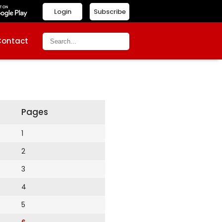
Login
Subscribe
Contact
Pages
1
2
3
4
5