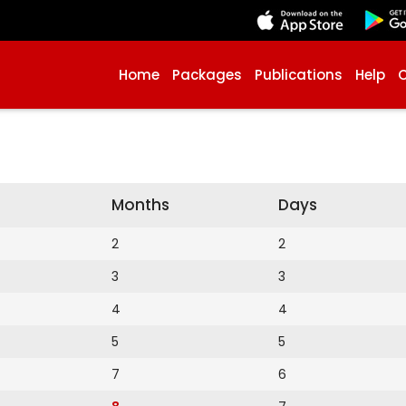
Home
Packages
Publications
Help
Months
Days
2
2
3
3
4
4
5
5
7
6