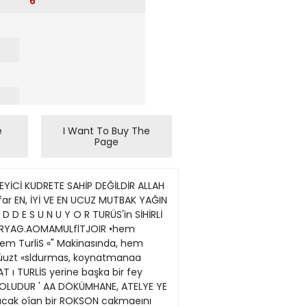
6
e
I Want To Buy The
Page
EYİCİ KUDRETE SAHİP DEĞİLDİR ALLAH
far EN, İYİ VE EN UCUZ MUTBAK YAĞIN
D D E S U N U Y O R TURÜS'in SİHİRLİ
\ TURYAG.AOMAMULflTJOIR •hem
 hem TurliS «" Makinasında, hem
arüuzt «sldurmas, koynatmanaa
T ı TURLİS yerine başka bir fey
 SEMBOLUDUR ' AA DÖKÜMHANE, ATELYE YE
lıyacak oîan bir ROKSON cakmaeını