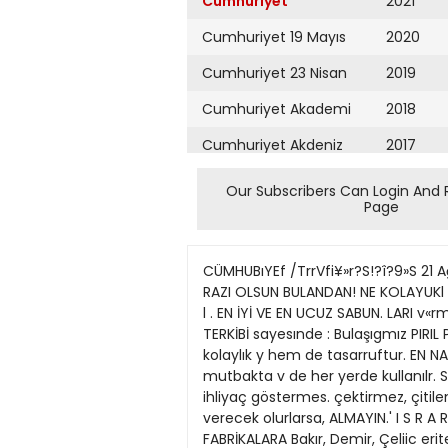
Cumhuriyet
2021
Cumhuriyet 19 Mayıs
2020
Cumhuriyet 23 Nisan
2019
Cumhuriyet Akademi
2018
Cumhuriyet Akdeniz
2017
Cumhuriyet Alışveriş
2016
Our Subscribers Can Login And 
Page
Cumhuriyet Almanya
2015
Cumhuriyet Anadolu
2014
CÜMHUBıYEf /TrrVfi¥»r?S!?î?9»S 21 
Cumhuriyet Ankara
2013
RAZI OLSUN BULANDAN! NE KOLAYUKl N
l . EN İYİ VE EN UCUZ SABUN. LARI v«r
Cumhuriyet Büyük
2012
TERKİBİ sayesınde : Bulaşıgmız PIR
Taaruz
kolaylık y hem de tasarruftur. EN N
2011
mutbakta v de her yerde kullanılr.
Cumhuriyet
Cumartesi
ihliyaç göstermes. çektirmez, çitile
2010
verecek olurlarsa, ALMAYIN.' I S R A 
Cumhuriyet Çevre
2009
FABRİKALARA Bakır, Demir, Çeliic eri