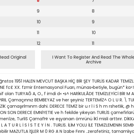
8
7
9
8
10
9
11
10
12
11
12
Read Original
I Want To Register And Read The Whol
Archive
13
14
Ağnstos 1951 HALEN MEVCUT BAŞKA HİÇ BİR ŞEY TURLİS KADAR TEMİZL
15
E fc£ XX. fzmir Enternasyonol Fuarı, münas«betiyle, bugün* ka<
mif olan TURYAĞ A, O., f imdi d« •s^ HARİKULÂDE TEMİZLEYİCİ BİR M A 
16
IL PIRIL Çamaçınnız BEMBEYAZ ve her şeyiniz TERTEMİZ^ O L U R. 
AZİK çamaşırlmınm dahi. DERECE TEMİZ bir u r l i S h m rshetlık, @
17
 SON SON DERECE EMNİYETIE ve h fekilde yıkeyan TURLİS çamefirl
menîze, TurliS ÇamafHr ve eşyanaın ömrünü İKİ misli arttırır. DİKKA
18
R L A T U R L İ S İ S T E Y İ N . TURLİS. İLİM YOLU İLE TEMiZLEMENiN
19
tebilir MAZUTLA İŞLER M 0 RG A N İzabe Fırını ..zerafetiniz, tamam