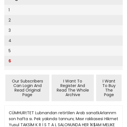
Cumhuriyet Sağlıklı Beslenme
2002
15
1
Cumhuriyet Sokak
2001
16
2
Cumhuriyet Spor
2000
17
3
Cumhuriyet Strateji
1999
20
4
Cumhuriyet Tarım
1998
21
5
Cumhuriyet Yılbaşı
1997
22
6
Çerçeve Eki
1996
23
Çocuk Kitap
1995
24
Our Subscribers
I Want To
I Want
Dergi Eki
1994
Can Login And
Register And
To Buy
26
Read Original
Read The Whole
The
Ekonomi Eki
Page
Archive
Page
1993
27
Eskişehir
1992
28
CÜMHURtTET Lubnandan retirtilen Arab sanatkArlannm
Evleniyoruz
1991
son hafta sı. Pek yakında tannunı; Mısır rakkasesi Hikmet
29
Güney Dogu
Yusul TAKSİM K R İ S T A L SALONUNDA HER 1K$AM MELIKE
1990