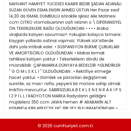
30
NAHVANT HAMIYET YUCESES KAAIER BEDIB ŞADAN ADANALI
Kitap Eki
1989
SUZAN GÜVEN ESMA ENGIN AHMED ÜSTUN Her Pazar saaf
31
14,30 da ISMAIL DUMBULLU istirakile Işkisiz Aile Matinesi
Özel Ekler
1988
ccm CITRO vtomobuetının oafi telznın o \ DİFERANSİYEL
ÖN TEKERLEKLERE BAĞLI OLOUĞUNOAN: • • • • Araba
Özel Okullar
1987
virajlarda katıyen savurmaz^ Yokuşları kolayca tırmanır.
Sevgililer Günü
Kaygan yollarda oatinai vapmaz. YUksek sUr'atlerde
1986
dahi yola intibak eder. • SÜSPANSYON BÜKME ÇUBUKLARI
Siyaset Eki
1985
VE AMORTİSÖRLO OLDUĞUNDAN: • Makas kırmak
tehlikesi katiyen yoktur • Tekerleklerin dördU de
Sürdürülebilir yaşam
1984
mUstakildir. ÇAPAMARKA DÜNYAYA BEDELDİR ^SİLİNDİRLER
Turizm Eki
" G Ö M L E K L İ " OLDUĞUNDAN : • Rektifiye etmeğe
1983
hacet yoktur. • Gömlek ve pistonları değiştirmek
Yerel Yönetimler
1982
suretile, az mas> rafla, yepyeni bir motöre sahip olmak
imkftnı mevcuttur. SABIRSIZLIKLA B E K L E N E N R A K İ P S
1981
İ Z P İ L L İ RADYOTON MARKA Radyolann geldığıni
müjdelerız 350 ccm JAWA hemen # ARABAN1N ALT
1980
KISMINDA KIRILABİLECEK HİÇ BİR ŞEY BULUNMADIÛINDAN: •
Citroen, daha bUyUk arabaların geçtiği her yerden
1979
geçer iıstelik bazı arabaların geçemediği arızalı
© 2026
cumhuriyet.com.tr
1978
yerlerden de geçer. AZ S A R F İ Y A T YOLDA E M N İ Y E T