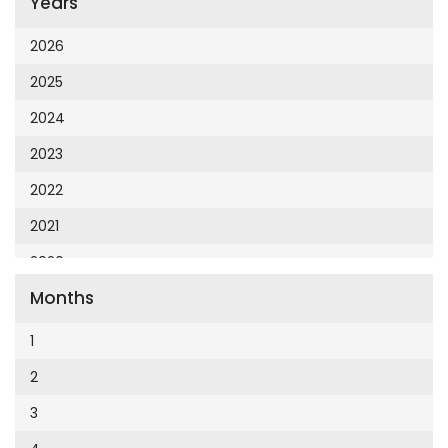
Years
Cumhuriyet 23 Nisan
Cumhuriyet Akademi
2026
Cumhuriyet Akdeniz
2025
Cumhuriyet Alışveriş
2024
Cumhuriyet Almanya
2023
Cumhuriyet Anadolu
2022
Cumhuriyet Ankara
2021
Cumhuriyet Büyük Taaruz
2020
Cumhuriyet Cumartesi
Months
2019
Cumhuriyet Çevre
2018
1
Cumhuriyet Ege
2017
2
Cumhuriyet Eğitim
2016
3
Cumhuriyet Emlak
2015