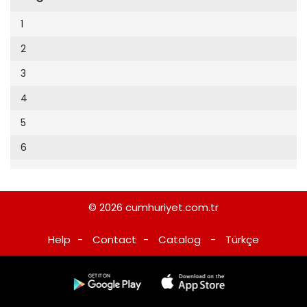
Cumhuriyet Sağlıklı Beslenme
2002
9
1
Cumhuriyet Sokak
2001
10
2
Cumhuriyet Spor
2000
11
3
Cumhuriyet Strateji
1999
12
4
Cumhuriyet Tarım
1998
13
5
Cumhuriyet Yılbaşı
1997
14
6
Çerçeve Eki
1996
15
Çocuk Kitap
1995
16
Dergi Eki
1994
© 2026
cumhuriyet.com.tr
17
Ekonomi Eki
1993
Help
-
Contact
-
Catalog
-
Türkçe
18
Eskişehir
1992
19
Evleniyoruz
1991
20
Güney Dogu
1990