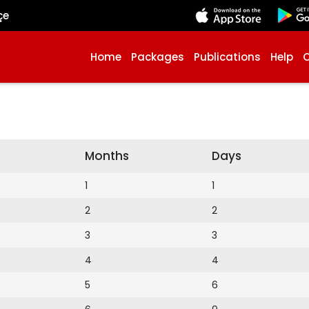
çe
Home
Packages
Publications
Help
Months
Days
1
1
2
2
3
3
4
4
5
6