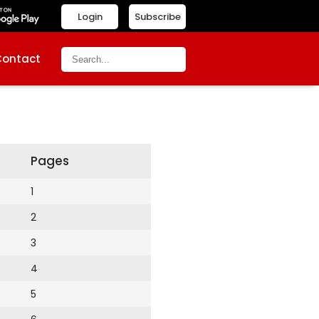
Login
Subscribe
Contact
Pages
1
2
3
4
5