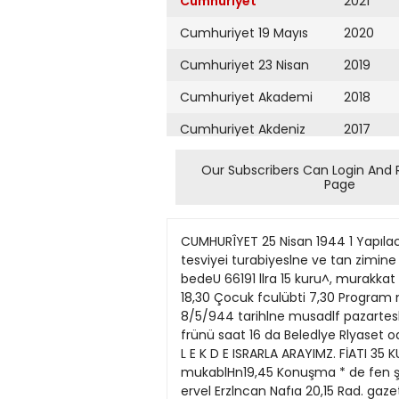
Cumhuriyet
2021
Cumhuriyet 19 Mayıs
2020
Cumhuriyet 23 Nisan
2019
Cumhuriyet Akademi
2018
Cumhuriyet Akdeniz
2017
Cumhuriyet Alışveriş
2016
Our Subscribers Can Login And 
Page
Cumhuriyet Almanya
2015
Cumhuriyet Anadolu
2014
CUMHURÎYET 25 Nisan 1944 1 Yapılacak iş: Yenlçehlr imar planındaki İnönü Anrdınm dlldleceğl hüiumet önündekl Şeref meydanıniü tesviyei turabiyeslne ve tan zimine aiddlr. Bugiinkü Program Ticaretin tanzimine ve lhtikârla mücadeleye dair K'510 sayılı koor2 Keşlf bedeU 66191 llra 15 kuru^, murakkat temtnata 4964 llra 35 dinasyon heyeti kararuıın ve yeni kâr hadlerinin tatbikatı hakkmda kunıştur. 18,30 Çocuk fculübti 7,30 Program mütemmlm izahat almak üzera uoîüml kâtibliğimlze yapılacak müraca3 Eksiltme kapalı zarf usullle 8/5/944 tarihlne musadlf pazartesl 18,45 Salon orkes. 7,32 Jhnnastü: atlerin hergün saat 11 den 12 ye kadnr kabul edilecegi llân oluııur. frünü saat 16 da Beledlye Rlyaset odasında müteşekkil encümende ya19,00 Haberler 7,40 Hafoerler (4656) pılacaktır. BİÎTÜN E C Z A N E L E K D E ISRARLA ARAYIMZ. FİATI 35 KUBÜŞTÜB. 19,20 Müzlk 7,55 Müzii <P1) 4 Bu lşe ald keşlf ve proJe evTakını lstekliler on lira mukablHn19,45 Konuşma * de fen şubesinden tedarik edebillrler. 20,00 Fasü 12,30 Program 5 Bu Işe girecekler lhale günunden üç gün ervel Erzlncan Nafıa 20,15 Rad. gazetesi 12,33 Müzik (PD 1 Samsun Belediyesl temizlik işleri dairesine aid muhammen Müdürlüğüne müracaatle ehliyet vesikasj almıya mecburdur. 20,45 Müzlk 12,45 Haberler bedell 19500 L'ra olan bir kamytin satılmak üzere kapalı zarf usullle art6 İsteklileri 2490 sayılı kanun muclblnce Ticaret Odası veslkası, 21,30 Posta kutusu 13,00 Şarlnlar tırmıya konulmuştur. müteahhidlik veslkası, Mallye unvan tezkeresi ve 4964 llra 35 kuruşluk Devlet Orman Işletmesi Adapazarı Revir Amirliğinden: 13,20 Konuşma 21,45 K. Türk mü. 2 Kamyon 28 model 4 silindirli kısa şase (6 plâka) Enternasyanal temtnat makbuzu veya banka mektublarlle bu babdaki tekllf mektub• 22,30 Geçmiş gün marka olup yeni tamir ve montaj edilerek tamamen faal bir haldedir. Beher M3 larını eksiltme güaü olarak tayln edllen 8/5/944 pazartesi günü saat 22,35 Haberler 18,00 Program 3 Kamyonun 32/6 eb'admda 4 aded lç ve dış lâstikîe iki aded nakli, tomruk15 e kadar makbuz mukabillnde Belediye Encumenlne tevdi etmelerl. 22,50 Kapanış 18,03 Salon orkes. Ormanin lsml Miktan Ineceği % 7,5 lanmasl ve İ H A L E yedek istepnesi mevcuddur. , 7 Postada vuku bulacak teahhürler nazan dlkkate almmaz. (4578) M3 depo 4 Mavakkai teminat miktan 1462 lira 50 kuruştur. i'k teminatl Istifte teslimi günü saat 5 İhrle 11 mayıs 944 perşembe günü saat 15 te Samsun BeledlLlra K. Lira K. Karasuyun C. Kuyumculu 2000 15 2250 4/5/944 15 te yesi pncümpn hururunda yapılacaktır. serislnin 3 No. ve Kocaeli 6 Teklif mektubîars yukanda yazılı gün ve saatten bir saat 1 2 3 4 5 6 7 8 9 evvel Belediye Encümeni Riyasetine makbuz mukabilinde verilpcektir. ll maktal iskeleleri B
Cumhuriyet Ankara
2013
Cumhuriyet Büyük
2012
Taaruz
2011
Cumhuriyet
Cumartesi
2010
Cumhuriyet Çevre
2009