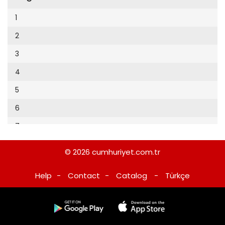
Cumhuriyet Sağlıklı Beslenme
2002
9
1
Cumhuriyet Sokak
2001
10
2
Cumhuriyet Spor
2000
11
3
Cumhuriyet Strateji
1999
12
4
Cumhuriyet Tarım
1998
13
5
Cumhuriyet Yılbaşı
1997
14
6
Çerçeve Eki
1996
15
7
Çocuk Kitap
1995
16
8
Dergi Eki
1994
© 2026
cumhuriyet.com.tr
17
9
Ekonomi Eki
1993
Help
-
Contact
-
Catalog
-
Türkçe
18
10
Eskişehir
1992
19
11
Evleniyoruz
1991
20
12
Güney Dogu
1990