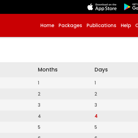
Home
Packages
Publications
Help
Months
Days
1
1
2
2
3
3
4
4
5
5