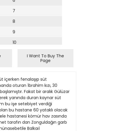
6
7
8
9
10
11
e
I Want To Buy The
Page
12
erimize sağlık dağı(Başmakaleden devam) tanesinin masrafma muadil görülmüş Bursa (Ozel) Urayımız şehrin îşlar özel bir önemle en ileri kurumlar ha tan bir müessesedir. Amele Birliği ta olduğundan Zonguldak merkezinde lek bir yerinde olan Zafer meydanında line getirilmelidir. Biz bu istekleri ileri rafından yaptırılan bu hastane de asır böyle bir hastane kurulmasına karar asrî bir itfaiye garajı yaptırmaya ve bu sürerken herkesin dıli ucuna gelen sorgu larca sıhhati yıpratılan maden işçisine verilmiştir. meydanın tanzimine başlamıştır. Ayrıca sağlık verecektir. yu işitip duruyoruz: Havzanın muhtelif köşe ve bucakları buradan geçen ve Çekirgeye giden yol Yurdun dığer bucaklarmda kalyon Peki amma parası?.. na dağıtılan dispanserlerin bu hastane Evet, parası meselesi var. Fakat bizce devrînin kapanmasile tükenen angarya ile irtibatı olacak ve dispanserlerle has genişletilmekte ve bu yola parke döşenmek'tedir. Uray, bundan başka Atatürk ihtiyacı kavramanın parayı bulmaktan devri Havzada maden ocaklarmm işle taneler yalnız kazajra uğrıyan değil, heykelinin bulunduğu Cumhuriyet meydaha az önemli olmadığı şüphesizdir. mesile yeniden başlamış ve bir asra ya hasta olan maden işçisini ve onların aidanını da yeni bir projeye göre güzel bir Hatta diyeceğiz ki parası kolaydır. El km bu vilâyet halkı kürek mahkumlan lelerini de tedavi edecektir. şekilde yaptırmaya başlamıştır. înşaat verir ki biz bu ihtiyacı derlitoplu olarak gibi madenlere sürüklenmiş, yıpratıl Amele Birliğinin Zonguldakta yaptır devam etmektedir. kavramış ve onu plânlaştırmış olalım. Bu, mış, cumhuriyet idarenin eline sadece makta olduğu bu hastane altmış yatakUraym yeni yaptırdığı Belediye ka bir zihniyet işidir ki düne ve bugüne ka hukukî vaziyeti perişan bir Havza de lıdır. Anadoluda yapılan hastanelerin zino ve lokantası da açılmıştır. Kazino dar bizde olgun bir biçim almamış ol