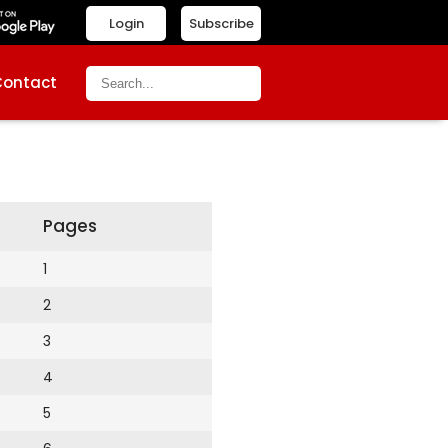
Login
Subscribe
Contact
Pages
1
2
3
4
5