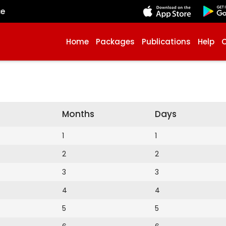
çe
Home
Packages
Publications
Help
Months
Days
1
1
2
2
3
3
4
4
5
5