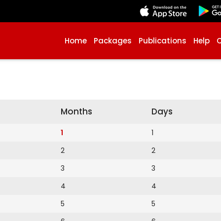
Home
Packages
Publications
Help
Months
Days
1
1
2
2
3
3
4
4
5
5