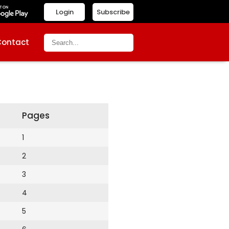
Login
Subscribe
Contact
Pages
1
2
3
4
5