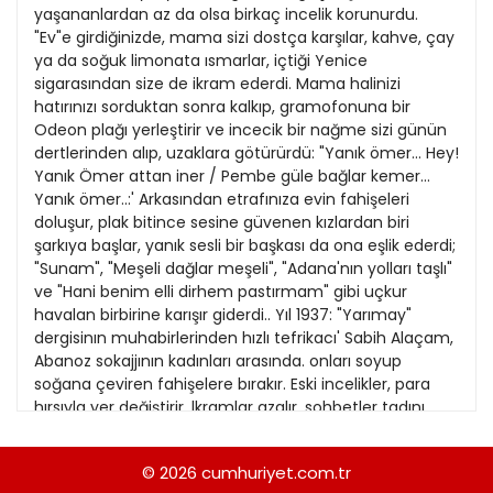
yaşananlardan az da olsa birkaç incelik korunurdu.
13
Kitap Eki
"Ev"e girdiğinizde, mama sizi dostça karşılar, kahve, çay
14
ya da soğuk limonata ısmarlar, içtiği Yenice
Özel Ekler
sigarasından size de ikram ederdi. Mama halinizi
15
hatırınızı sorduktan sonra kalkıp, gramofonuna bir
Özel Okullar
Odeon plağı yerleştirir ve incecik bir nağme sizi günün
16
Sevgililer Günü
dertlerinden alıp, uzaklara götürürdü: "Yanık ömer... Hey!
Yanık Ömer attan iner / Pembe güle bağlar kemer...
17
Siyaset Eki
Yanık ömer..:' Arkasından etrafınıza evin fahişeleri
18
doluşur, plak bitince sesine güvenen kızlardan biri
Sürdürülebilir yaşam
şarkıya başlar, yanık sesli bir başkası da ona eşlik ederdi;
19
Turizm Eki
"Sunam", "Meşeli dağlar meşeli", "Adana'nın yolları taşlı"
ve "Hani benim elli dirhem pastırmam" gibi uçkur
20
Yerel Yönetimler
havalan birbirine karışır giderdi.. Yıl 1937: "Yarımay"
21
dergisinın muhabirlerinden hızlı tefrikacı' Sabih Alaçam,
Abanoz sokajjının kadınları arasında. onları soyup
22
soğana çeviren fahişelere bırakır. Eski incelikler, para
hırsıyla yer değiştirir. lkramlar azalır, sohbetler tadını
23
yitirir, fasıllar, eğlenceler tükenir, şarkılar basitleşir.
Muhabbetine doyum olmayan mamalar "ev'Merin
24
© 2026
cumhuriyet.com.tr
kapısının' önünde biriken erkek kalabalığına; "Hadi