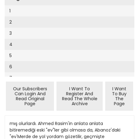
Cumhuriyet Sağlıklı Beslenme
1
Cumhuriyet Sokak
2
Cumhuriyet Spor
3
Cumhuriyet Strateji
4
Cumhuriyet Tarım
5
Cumhuriyet Yılbaşı
6
Çerçeve Eki
7
Çocuk Kitap
Our Subscribers
I Want To
I Want
8
Dergi Eki
Can Login And
Register And
To Buy
Read Original
Read The Whole
The
9
Ekonomi Eki
Page
Archive
Page
10
Eskişehir
11
mış olurlardı. Ahmed Rasim'in anlata anlata
Evleniyoruz
bitiremediği eski "ev"ler gibi olmasa da, Abanoz'daki
12
Güney Dogu
"ev'Merde de yol yordam gözetilir, geçmişte