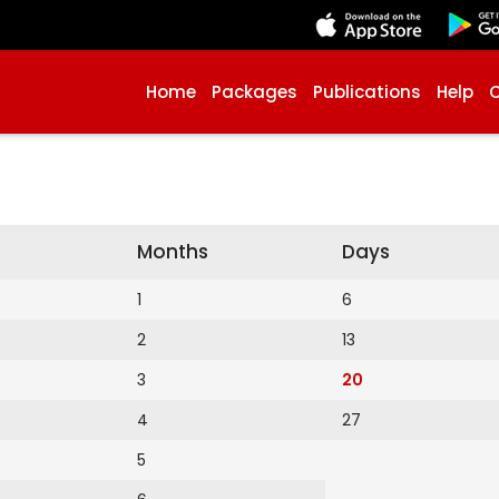
Home
Packages
Publications
Help
Months
Days
1
6
2
13
3
20
4
27
5