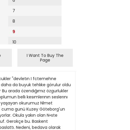
6
7
8
9
10
11
e
I Want To Buy The
Page
12
13
zcukler "devletın I fctemehne
14
u daha da buyuk tehlıke görulur oldu
r Bu arada özendığımız özgurlukler
15
plumun bellı kesımlerının seslerını
'te yaşayan okurumuz Nlmet
16
stoa cuma gunü Kuzey Göteborg'un
yorlar. Okula yakın olan N«ste
17
muf. Gerokçe bu. Baskent
18
aslattı. Nedeni, bedava olarak