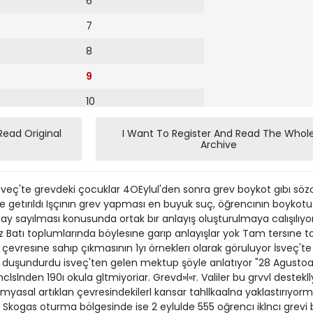
6
7
8
9
10
11
Read Original
I Want To Register And Read The Whol
Archive
12
n İsveç'te grevdeki çocuklar 4OEylul'den sonra grev boykot gıbı sö
e getırıldı Işçının grev yapması en buyuk suç, öğrencının boykot
y sayılması konusunda ortak bır anlayış oluşturulmaya calışılıyo
z Batı toplumlarında böylesıne garıp anlayışlar yok Tam tersıne to
 çevresıne sahıp çıkmasının 1yı örneklerı olarak göruluyor İsveç
ları duşundurdu isveç'ten gelen mektup şöyle anlatıyor "28 Agu
slnden 190ı okula gltmiyoriar. Grevd»l«r. Valiler bu grvvl destekll
myasal artıklan çevresindekilerl kansar tahllkaalna yaklastırıyor
kogas oturma bölgesinde ise 2 eylulde 555 oğrencı iklncı grevi b