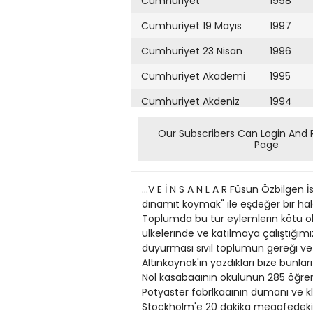
Cumhuriyet
1998
Cumhuriyet 19 Mayıs
1997
Cumhuriyet 23 Nisan
1996
Cumhuriyet Akademi
1995
Cumhuriyet Akdeniz
1994
Cumhuriyet Alışveriş
1993
Our Subscribers Can Login And 
Page
Cumhuriyet Almanya
1992
Cumhuriyet Anadolu
1991
...V E İ N S A N L A R Füsun Özbilge
Cumhuriyet Ankara
1990
dınamıt koymak" ıle eşdeğer bır hal
Toplumda bu tur eylemlerın kötu ola
Cumhuriyet Büyük
1989
ulkelerınde ve katılmaya çalıştığımı
Taaruz
duyurması sıvıl toplumun gereğı ve
1988
Altınkaynak'ın yazdıkları bıze bun
Cumhuriyet
Cumartesi
Nol kasabaaının okulunun 285 öğrencl
1987
Potyaster fabrlkaaının dumanı ve kl
Cumhuriyet Çevre
1986
Stockholm'e 20 dakika meaafedeki S