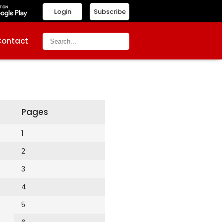
Login
Subscribe
Contact
Pages
1
2
3
4
5