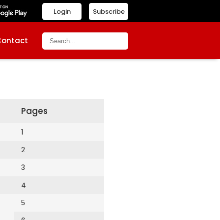
Login
Subscribe
Contact
Pages
1
2
3
4
5