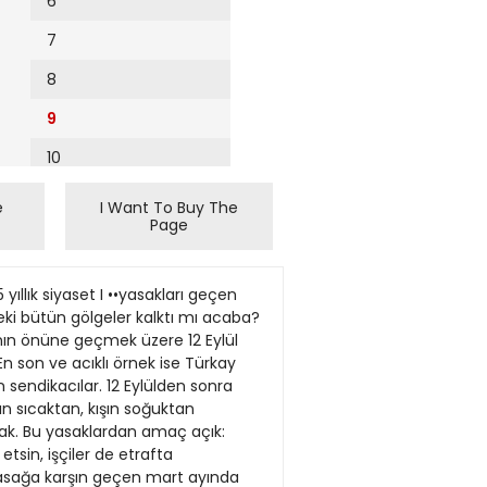
6
7
8
9
10
11
e
I Want To Buy The
Page
12
13
ıllık siyaset I ••yasakları geçen
14
eki bütün gölgeler kalktı mı acaba?
rının önüne geçmek üzere 12 Eylül
15
n son ve acıklı örnek ise Türkay
n sendikacılar. 12 Eylülden sonra
16
ın sıcaktan, kışın soğuktan
ak. Bu yasaklardan amaç açık:
17
tsin, işçiler de etrafta
18
 yasağa karşın geçen mart ayında