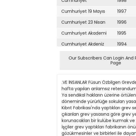
Cumhuriyet
1998
Cumhuriyet 19 Mayıs
1997
Cumhuriyet 23 Nisan
1996
Cumhuriyet Akademi
1995
Cumhuriyet Akdeniz
1994
Cumhuriyet Alışveriş
1993
Our Subscribers Can Login And 
Page
Cumhuriyet Almanya
1992
Cumhuriyet Anadolu
1991
.VE İNSANLAR Füsun Özbilgen Grevdeki
Cumhuriyet Ankara
1990
hafta yapılan anlamsız reterandumd
Ya sendıkal hakların üzerine örtüle
Cumhuriyet Büyük
1989
döneminde yürürlüğe sokulan yasalar
Taaruz
Kıbrıt Fabrikası'nda yaptıkları grev 
1988
çıkarılan grev yasasına göre grev y
Cumhuriyet
Cumartesi
korunacakları bir kulübe kurmak ve
1987
İşçiler grev yaptıkları fabrikanın ö
Cumhuriyet Çevre
1986
gözükmesinler ve birbirleri ile day