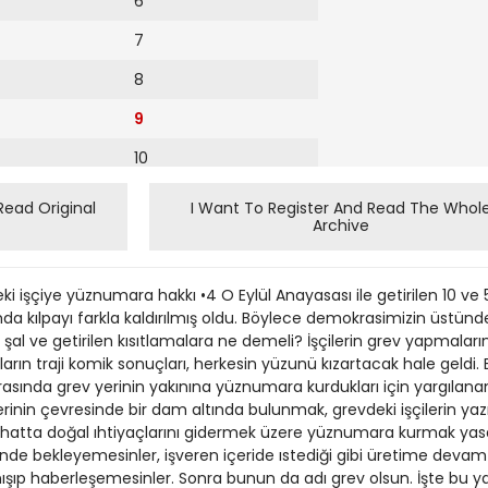
6
7
8
9
10
11
Read Original
I Want To Register And Read The Whol
Archive
12
 işçiye yüznumara hakkı •4 O Eylül Anayasası ile getirilen 10 ve 5 y
a kılpayı farkla kaldırılmış oldu. Böylece demokrasimizin üstünd
n şal ve getirilen kısıtlamalara ne demeli? İşçilerin grev yapmala
ın traji komik sonuçları, herkesin yüzunü kızartacak hale geldi. E
sırasında grev yerinin yakınına yüznumara kurdukları için yargılana
erinin çevresinde bir dam altında bulunmak, grevdeki işçilerin yaz
 hatta doğal ıhtiyaçlarını gidermek üzere yüznumara kurmak yas
nünde bekleyemesinler, işveren içeride ıstediği gibi üretime devam e
anışıp haberleşemesinler. Sonra bunun da adı grev olsun. İşte bu