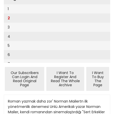
Cumhuriyet Sağlıklı Beslenme
1
Cumhuriyet Sokak
2
Cumhuriyet Spor
3
Cumhuriyet Strateji
4
Cumhuriyet Tarım
5
Cumhuriyet Yılbaşı
6
Çerçeve Eki
7
Çocuk Kitap
Our Subscribers
I Want To
I Want
8
Dergi Eki
Can Login And
Register And
To Buy
Read Original
Read The Whole
The
9
Ekonomi Eki
Page
Archive
Page
10
Eskişehir
11
Roman yazmak daha zor' Norman Mailertn ilk
Evleniyoruz
yönetmenlik denemesi Unlü Amerikalı yazar Norman
12
Güney Dogu
Mailer, kendi romanından sinemalaştırdığı "Sert Erkekler