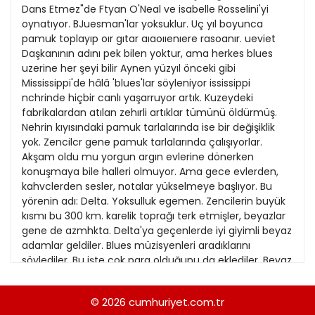
Dans Etmez"de Ftyan O'Neal ve isabelle Rosselini'yi
13
Kitap Eki
oynatıyor. BJuesman'lar yoksuklur. Uç yıl boyunca
14
pamuk toplayıp oır gıtar aıaoııenıere rasoanır. ueviet
Özel Ekler
Daşkanının adını pek bilen yoktur, ama herkes blues
15
uzerine her şeyi bilir Aynen yüzyıl önceki gibi
Özel Okullar
Mississippi'de hâlâ 'blues'lar söyleniyor ississippi
16
Sevgililer Günü
nchrinde hiçbir canlı yaşarruyor artık. Kuzeydeki
fabrikalardan atılan zehırli artıklar tümünü öldürmüş.
17
Siyaset Eki
Nehrin kıyısındaki pamuk tarlalarında ise bir değişiklik
18
yok. Zencilcr gene pamuk tarlalarında çalışıyorlar.
Sürdürülebilir yaşam
Akşam oldu mu yorgun argın evlerine dönerken
19
Turizm Eki
konuşmaya bile halleri olmuyor. Ama gece evlerden,
kahvclerden sesler, notalar yükselmeye başlıyor. Bu
20
Yerel Yönetimler
yörenin adı: Delta. Yoksulluk egemen. Zencilerin buyük
21
kısmı bu 300 km. karelik toprağı terk etmişler, beyazlar
gene de azmhkta. Delta'ya geçenlerde iyi giyimli beyaz
22
adamlar geldiler. Blues müzisyenleri aradıklarını
söylediler. Bu işte çok para olduğunu da eklediler. Beyaz
23
adamlar elleri boş döndüler. "Onlara kim guvenir?"
dendi arkalanndan. "Bu yeni bir öykii degil. New York'a
24
© 2026
cumhuriyet.com.tr
gidenler oldu. Pek çogu da orada kaldı. Ama geri